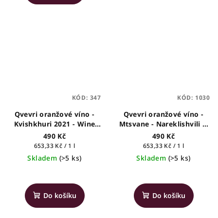
KÓD:
347
KÓD:
1030
Qvevri oranžové víno -
Qvevri oranžové víno -
Kvishkhuri 2021 - Wine
Mtsvane - Nareklishvili &
People - gruzínské víno,
Son's - gruzínské víno,
490 Kč
490 Kč
0,75l
0,75l
Měrná
Měrná
653,33 Kč / 1 l
653,33 Kč / 1 l
cena:
cena:
Skladem
(>5 ks)
Skladem
(>5 ks)
Průměrné
hodnocení
produktu
Do košíku
Do košíku
je
5,0