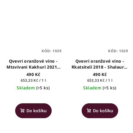
z
5
hvězdiček.
KÓD:
1039
KÓD:
1029
Qvevri oranžové víno -
Qvevri oranžové víno -
Mtsvivani Kakhuri 2021 -
Rkatsiteli 2018 - Shalauri -
Nareklishvili & Son's -
gruzínské víno, 0,75l
490 Kč
490 Kč
gruzínské víno, 0,75l
Měrná
Měrná
653,33 Kč / 1 l
653,33 Kč / 1 l
cena:
cena:
Skladem
(>5 ks)
Skladem
(>5 ks)
Průměrné
hodnocení
produktu
Do košíku
Do košíku
je
3,0
z
5