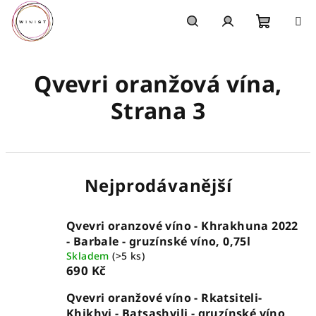
Přejít
na
obsah
Nákupn
Hledat
Přihlášení
Qvevri oranžová vína
,
košík
Strana 3
Nejprodávanější
Qvevri oranzové víno - Khrakhuna 2022
- Barbale - gruzínské víno, 0,75l
Skladem
(>5 ks)
690 Kč
Qvevri oranžové víno - Rkatsiteli-
Khikhvi - Batsashvili - gruzínské víno,