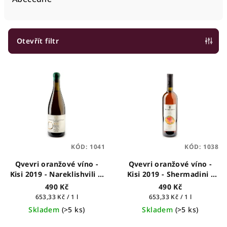
n
í
p
Otevřít filtr
r
V
o
ý
d
p
u
i
k
s
t
p
ů
KÓD:
1041
KÓD:
1038
r
o
Qvevri oranžové víno -
Qvevri oranžové víno -
Kisi 2019 - Nareklishvili &
Kisi 2019 - Shermadini -
d
Son's - gruzínské víno,
gruzínské víno, 0,75l
490 Kč
490 Kč
u
0,75l
Měrná
Měrná
653,33 Kč / 1 l
653,33 Kč / 1 l
k
cena:
cena:
Skladem
(>5 ks)
Skladem
(>5 ks)
t
Průměrné