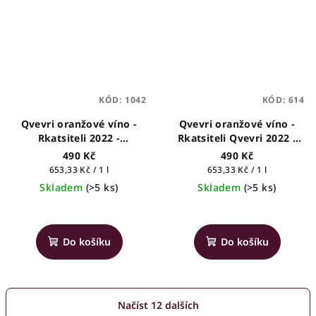
hvězdiček.
KÓD:
1042
KÓD:
614
Qvevri oranžové víno -
Qvevri oranžové víno -
Rkatsiteli 2022 -
Rkatsiteli Qvevri 2022 -
Nareklishvili & Son's -
Iora
490 Kč
490 Kč
gruzínské víno, 0,75l
Měrná
Měrná
653,33 Kč / 1 l
653,33 Kč / 1 l
cena:
cena:
Skladem
(>5 ks)
Skladem
(>5 ks)
Do košíku
Do košíku
Načíst 12 dalších