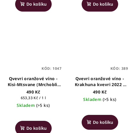
produktu
Do košíku
Do košíku
je
5,0
z
5
hvězdiček.
KÓD:
1047
KÓD:
389
Qvevri oranžové víno -
Qvevri oranžové víno -
Kisi-Mtsvane (Mrchobli)
Krakhuna kvevri 2022 -
2019 - Utskinari -
Solomone
490 Kč
490 Kč
gruzínské víno, 0,75l
Měrná
653,33 Kč / 1 l
Skladem
(>5 ks)
cena:
Skladem
(>5 ks)
Do košíku
Do košíku