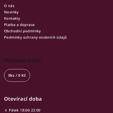
u
O nás
Novinky
Kontakty
Platba a doprava
Obchodní podmínky
Podmínky ochrany osobních údajů
Nákupní košík
0
ks /
0 Kč
Otevírací doba
🍷 Pátek 18:00-22:00