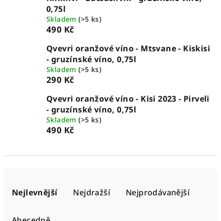
0,75l
Skladem
(>5 ks)
490 Kč
Qvevri oranžové víno - Mtsvane - Kiskisi
- gruzínské víno, 0,75l
Skladem
(>5 ks)
290 Kč
Qvevri oranžové víno - Kisi 2023 - Pirveli
- gruzínské víno, 0,75l
Skladem
(>5 ks)
490 Kč
Ř
a
Nejlevnější
Nejdražší
Nejprodávanější
z
e
Abecedně