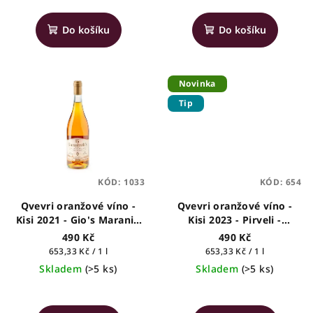
ů
hodnocení
produktu
Do košíku
Do košíku
je
5,0
z
5
Novinka
hvězdiček.
Tip
KÓD:
1033
KÓD:
654
Qvevri oranžové víno -
Qvevri oranžové víno -
Kisi 2021 - Gio's Marani -
Kisi 2023 - Pirveli -
gruzínské víno, 0,75l
gruzínské víno, 0,75l
490 Kč
490 Kč
Měrná
Měrná
653,33 Kč / 1 l
653,33 Kč / 1 l
cena:
cena:
Skladem
(>5 ks)
Skladem
(>5 ks)
Průměrné
hodnocení