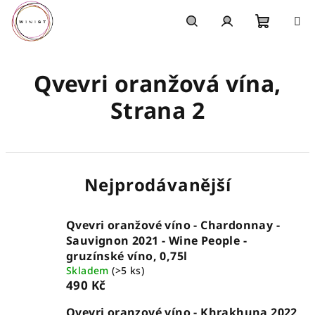
Přejít
na
obsah
Nákupn
Hledat
Přihlášení
Qvevri oranžová vína
,
košík
Strana 2
Nejprodávanější
Qvevri oranžové víno - Chardonnay -
Sauvignon 2021 - Wine People -
gruzínské víno, 0,75l
Skladem
(>5 ks)
490 Kč
Qvevri oranzové víno - Khrakhuna 2022