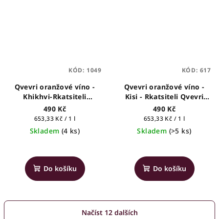
5
hvězdiček.
KÓD:
1049
KÓD:
617
Qvevri oranžové víno -
Qvevri oranžové víno -
Khikhvi-Rkatsiteli
Kisi - Rkatsiteli Qvevri
(Mrchobli) 2019 -
2022 - Iora
490 Kč
490 Kč
Utskinari - gruzínské
Měrná
Měrná
653,33 Kč / 1 l
653,33 Kč / 1 l
víno, 0,75l
cena:
cena:
Skladem
(4 ks)
Skladem
(>5 ks)
Do košíku
Do košíku
Načíst 12 dalších