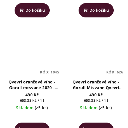
Do košíku
Do košíku
KÓD:
1045
KÓD:
626
Qvevri oranžové víno -
Qvevri oranžové víno -
Goruli mtsvane 2020 -
Goruli Mtsvane Qvevri
Tevza - gruzínské víno,
2023 - Napheri
490 Kč
490 Kč
0,75l
Měrná
Měrná
653,33 Kč / 1 l
653,33 Kč / 1 l
cena:
cena:
Skladem
(>5 ks)
Skladem
(>5 ks)
Průměrné
Průměrné
hodnocení
hodnocení