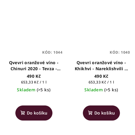
KÓD:
1044
KÓD:
1040
Qvevri oranžové víno -
Qvevri oranžové víno -
Chinuri 2020 - Tevza -
Khikhvi - Nareklishvili &
gruzínské víno, 0,75l
Son's - gruzínské víno,
490 Kč
490 Kč
0,75l
Měrná
Měrná
653,33 Kč / 1 l
653,33 Kč / 1 l
cena:
cena:
Skladem
(>5 ks)
Skladem
(>5 ks)
Průměrné
hodnocení
produktu
Do košíku
Do košíku
je
5,0
z