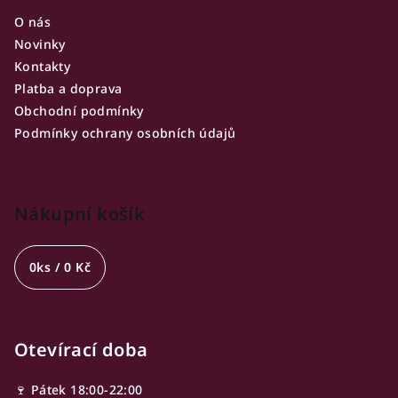
s
u
O nás
Novinky
Kontakty
Platba a doprava
Obchodní podmínky
Podmínky ochrany osobních údajů
Nákupní košík
0
ks /
0 Kč
Otevírací doba
🍷 Pátek 18:00-22:00