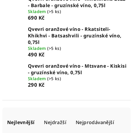
- Barbale - gruzínské víno, 0,75l
Skladem
(>5 ks)
690 Kč
Qvevri oranžové víno - Rkatsiteli-
Khikhvi - Batsashvili - gruzínské víno,
0,75l
Skladem
(>5 ks)
490 Kč
Qvevri oranžové víno - Mtsvane - Kiskisi
- gruzínské víno, 0,75l
Skladem
(>5 ks)
290 Kč
Ř
a
Nejlevnější
Nejdražší
Nejprodávanější
z