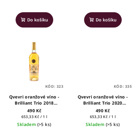
t
ů
Do košíku
Do košíku
KÓD:
323
KÓD:
335
Qvevri oranžové víno -
Qvevri oranžové víno -
Brilliant Trio 2018
Brilliant Trio 2020
(Krakhuna-Tsitska-
(Tsitska-Tsolikouri-
490 Kč
490 Kč
Tsolikouri) - Pearl of
Krakhuna) - Pearl of
Měrná
Měrná
653,33 Kč / 1 l
653,33 Kč / 1 l
Imereti - gruzínské víno,
Imereti - gruzínské víno,
cena:
cena:
Skladem
(>5 ks)
Skladem
(>5 ks)
0,75l
0,75l