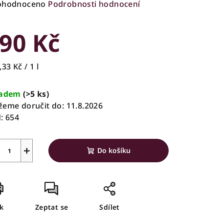
ůměrné
ohodnoceno
Podrobnosti hodnocení
nocení
duktu
90 Kč
rná
33 Kč / 1 l
a:
zdiček.
ladem
(>5 ks)
eme doručit do:
11.8.2026
:
654
+
Do košíku
sk
Zeptat se
Sdílet