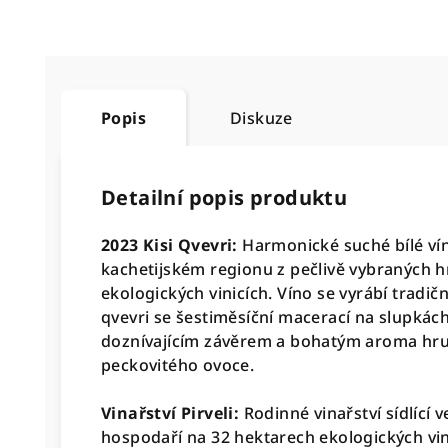
Popis
Diskuze
Detailní popis produktu
2023 Kisi Qvevri:
Harmonické suché bílé vín
kachetijském regionu z pečlivě vybraných h
ekologických vinicích
. Víno se vyrábí tradi
qvevri se šestiměsíční macerací na slupkác
doznívajícím závěrem a bohatým aroma hru
peckovitého ovoce
.
Vinařství Pirveli:
Rodinné vinařství sídlící 
hospodaří na 32 hektarech ekologických vini