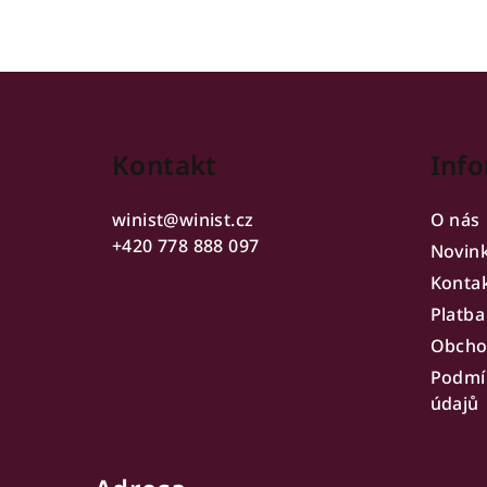
Z
á
Kontakt
Info
p
a
winist
@
winist.cz
O nás
t
+420 778 888 097
Novin
Konta
í
Platba
Obcho
Podmí
údajů