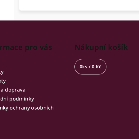
rmace pro vás
Nákupní košík
0
ks /
0 Kč
ky
kty
 a doprava
dní podmínky
nky ochrany osobních