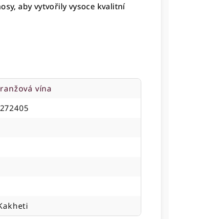
sy, aby vytvořily vysoce kvalitní
oranžová vína
272405
Kakheti