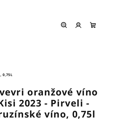
Hledat
Přihlášení
Nákupní
košík
, 0,75L
vevri oranžové víno
 Kisi 2023 - Pirveli -
ruzínské víno, 0,75l