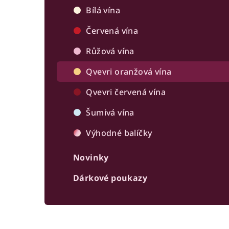
r
Bílá vína
a
Červená vína
n
Růžová vína
n
Qvevri oranžová vína
í
Qvevri červená vína
p
Šumivá vína
a
Výhodné balíčky
n
Novinky
e
Dárkové poukazy
l