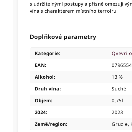
s udržitelnými postupy a přísně omezují výno
vína s charakterem místního terroiru
Doplňkové parametry
Kategorie
:
Qvevri 
EAN
:
0796554
Alkohol
:
13 %
Druh vína
:
Suché
Objem
:
0,75l
2024
:
2023
Země/region
:
Gruzie, 