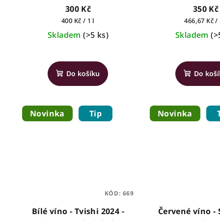
víno, 0,75l
0,75l
300 Kč
350 Kč
Měrná
Měrná
400 Kč / 1 l
466,67 Kč / 
cena:
cena:
Skladem
(>5 ks)
Skladem
(>
Do košíku
Do koš
Novinka
Tip
Novinka
KÓD:
669
Bílé víno - Tvishi 2024 -
Červené víno -