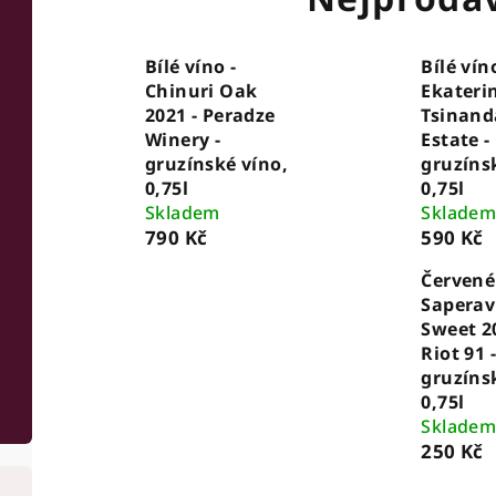
Bílé víno -
Bílé víno
Chinuri Oak
Ekaterin
2021 - Peradze
Tsinand
Winery -
Estate -
gruzínské víno,
gruzíns
0,75l
0,75l
Skladem
Sklade
790 Kč
590 Kč
Červené 
Saperav
Sweet 2
Riot 91 -
gruzíns
0,75l
Sklade
250 Kč