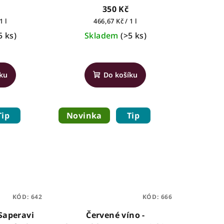
350 Kč
Měrná
1 l
466,67 Kč / 1 l
cena:
5 ks)
Skladem
(>5 ks)
íku
Do košíku
Tip
Novinka
Tip
KÓD:
642
KÓD:
666
 Saperavi
Červené víno -