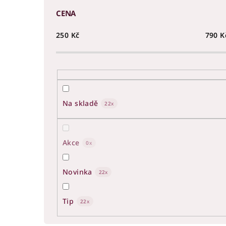
CENA
250
Kč
790
K
Na skladě
22
Akce
0
Novinka
22
Tip
22