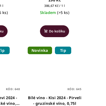
290 Kč
Měrná
1 l
386,67 Kč / 1 l
cena:
5 ks)
Skladem
(>5 ks)
íku
Do košíku
Tip
Novinka
Tip
KÓD:
648
KÓD:
645
hvi 2024 -
Bílé víno - Kisi 2024 - Pirveli
ské víno,
- gruzínské víno, 0,75l