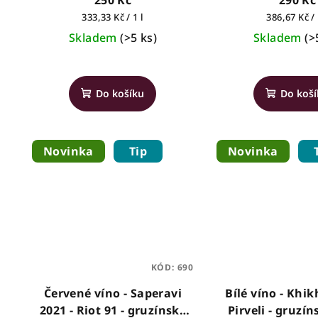
u
250 Kč
290 Kč
Měrná
Měrná
333,33 Kč / 1 l
386,67 Kč / 
d
k
cena:
cena:
Skladem
(>5 ks)
Skladem
(>
u
t
k
ů
Do košíku
Do koš
t
ů
Novinka
Tip
Novinka
KÓD:
690
Červené víno - Saperavi
Bílé víno - Khik
2021 - Riot 91 - gruzínské
Pirveli - gruzín