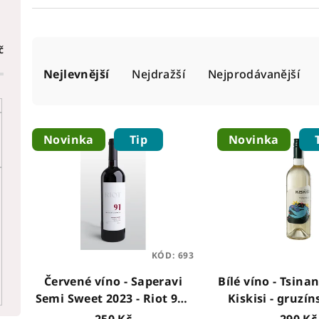
Ř
č
Nejlevnější
Nejdražší
Nejprodávanější
a
z
V
e
Novinka
Tip
Novinka
ý
n
p
í
i
p
s
r
p
KÓD:
693
o
Červené víno - Saperavi
Bílé víno - Tsinan
r
d
Semi Sweet 2023 - Riot 91 -
Kiskisi - gruzín
o
gruzínské víno, 0,75l
0,75l