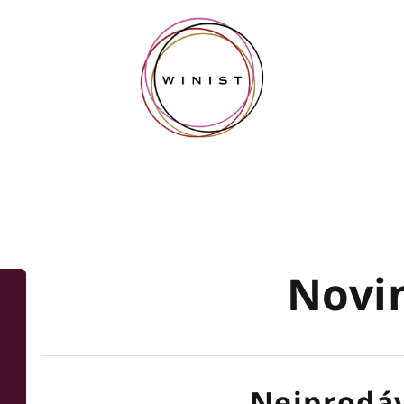
Novi
Nejprodáv