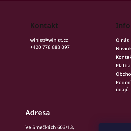
Z
á
Kontakt
Info
p
a
winist
@
winist.cz
O nás
t
+420 778 888 097
Novin
Konta
í
Platba
Obcho
Podmí
údajů
Adresa
Ve Smečkách 603/13,