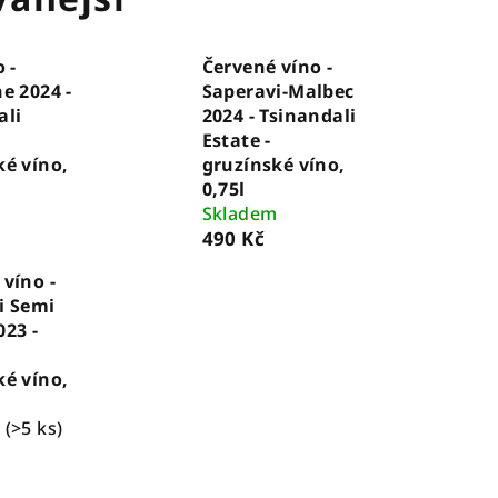
 -
Červené víno -
e 2024 -
Saperavi-Malbec
ali
2024 - Tsinandali
Estate -
ké víno,
gruzínské víno,
0,75l
m
Skladem
490 Kč
víno -
i Semi
023 -
ké víno,
m
(>5 ks)