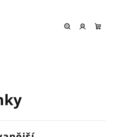
Hledat
Přihlášení
Nákupní
košík
nky
anější