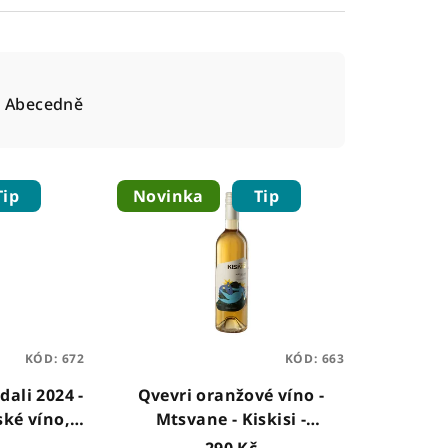
Abecedně
Tip
Novinka
Tip
KÓD:
672
KÓD:
663
dali 2024 -
Qvevri oranžové víno -
ské víno,
Mtsvane - Kiskisi -
gruzínské víno, 0,75l