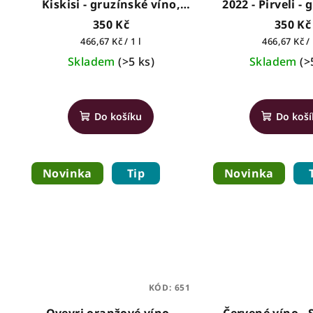
Kiskisi - gruzínské víno,
2022 - Pirveli -
0,75l
víno, 0,7
350 Kč
350 Kč
Měrná
Měrná
466,67 Kč / 1 l
466,67 Kč / 
cena:
cena:
Skladem
(>5 ks)
Skladem
(>
Do košíku
Do koš
Novinka
Tip
Novinka
KÓD:
651
Qvevri oranžové víno -
Červené víno - 