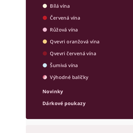
r
Bílá vína
a
Červená vína
n
Růžová vína
n
Qvevri oranžová vína
í
Qvevri červená vína
p
Šumivá vína
a
Výhodné balíčky
n
Novinky
e
Dárkové poukazy
l