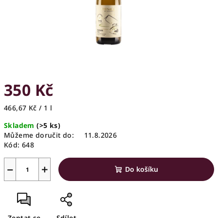
350 Kč
Měrná
466,67 Kč / 1 l
cena:
Skladem
(>5 ks)
Můžeme doručit do:
11.8.2026
Kód:
648
−
+
Do košíku
Zeptat se
Sdílet