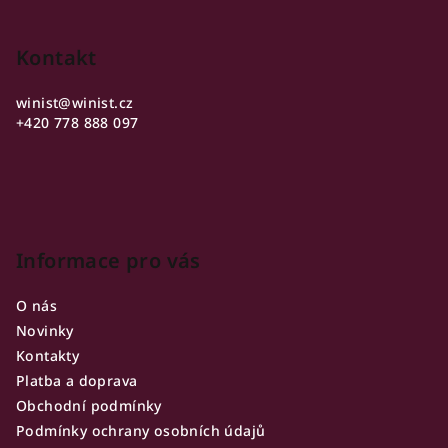
Z
á
p
Kontakt
a
winist
@
winist.cz
t
+420 778 888 097
í
Informace pro vás
O nás
Novinky
Kontakty
Platba a doprava
Obchodní podmínky
Podmínky ochrany osobních údajů