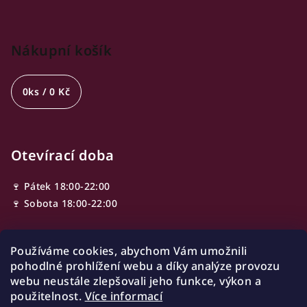
Nákupní košík
0
ks /
0 Kč
Otevírací doba
🍷 Pátek 18:00-22:00
🍷 Sobota 18:00-22:00
Používáme cookies, abychom Vám umožnili
Adresa
pohodlné prohlížení webu a díky analýze provozu
webu neustále zlepšovali jeho funkce, výkon a
Ve Smečkách 603/13,
použitelnost.
Více informací
110 00 Nové Město