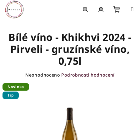
Přejít
na
obsah
Nákupn
Hledat
Přihlášení
Bílé víno - Khikhvi 2024 -
košík
Pirveli - gruzínské víno,
0,75l
Průměrné
Neohodnoceno
Podrobnosti hodnocení
hodnocení
Novinka
produktu
je
Tip
0,0
z
5
hvězdiček.