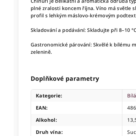
Chinuri je delikátní a aromatická odrůda ty
plné zralosti koncem října. Víno má světle 
profil s lehkým máslovo-krémovým podtext
Skladování a podávání: Skladujte při 8–10 °C
Gastronomické párování: Skvělé k bílému
zelenině.
Doplňkové parametry
Kategorie
:
Bíl
EAN
:
48
Alkohol
:
13,
Druh vína
:
Su