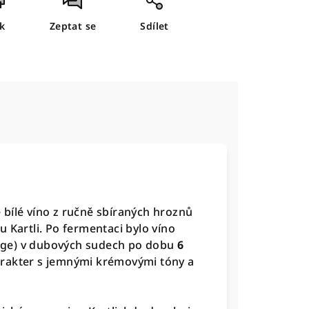
sk
Zeptat se
Sdílet
bílé víno z ručně sbíraných hroznů
 Kartli. Po fermentaci bylo víno
age) v dubových sudech po dobu
6
arakter s jemnými krémovými tóny a