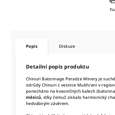
Ti
Popis
Diskuze
Detailní popis produktu
Chinuri Batonnage Peradze Winery je suché 
odrůdy Chinuri z vesnice Mukhrani v regionu
ponecháno na kvasničných kalech (batonn
měsíců
, díky čemuž získalo harmonický ch
hedvábným závěrem.