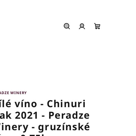
Hledat
Přihlášení
Nákupní
košík
ADZE WINERY
ílé víno - Chinuri
ak 2021 - Peradze
inery - gruzínské