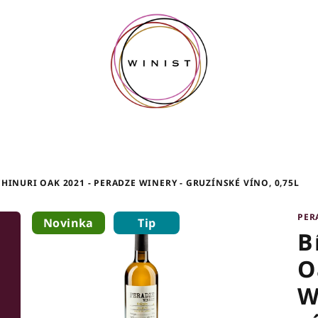
CHINURI OAK 2021 - PERADZE WINERY - GRUZÍNSKÉ VÍNO, 0,75L
PER
Novinka
Tip
B
O
W