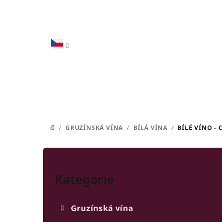
Přejít
na
obsah
/
GRUZÍNSKÁ VÍNA
/
BÍLÁ VÍNA
/
BÍLÉ VÍNO - 
DOMŮ
P
Přeskočit
o
kategorie
Kategorie
s
t
Gruzínská vína