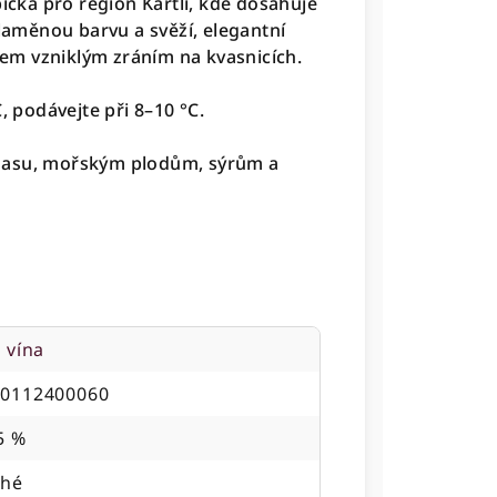
pická pro region Kartli, kde dosahuje
slaměnou barvu a svěží, elegantní
em vzniklým zráním na kvasnicích.
, podávejte při 8–10 °C.
 masu, mořským plodům, sýrům a
á vína
60112400060
5 %
ché