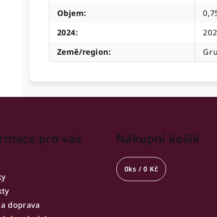
Objem
:
0,7
2024
:
20
Země/region
:
Gru
rmace pro vás
Nákupní košík
0
ks /
0 Kč
ky
kty
 a doprava