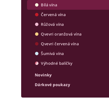
r
Bílá vína
a
Červená vína
n
Růžová vína
n
Qvevri oranžová vína
í
Qvevri červená vína
p
Šumivá vína
a
Výhodné balíčky
n
Novinky
e
Dárkové poukazy
l