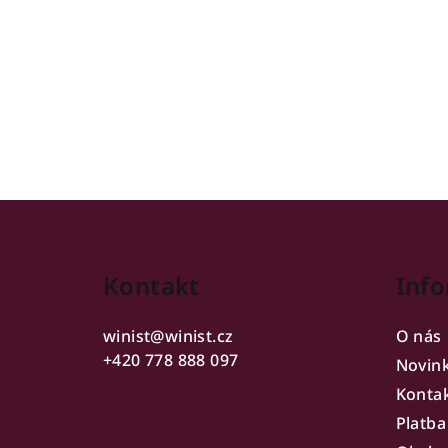
Z
á
Kontakt
Info
p
a
winist
@
winist.cz
O nás
t
+420 778 888 097
Novin
Konta
í
Platba