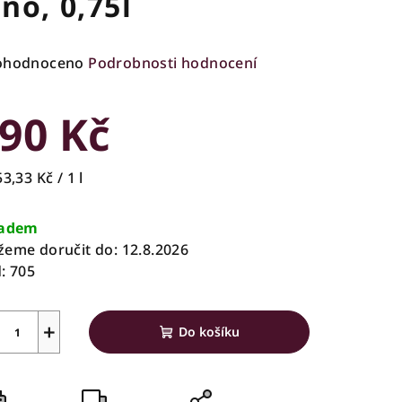
íno, 0,75l
ůměrné
ohodnoceno
Podrobnosti hodnocení
nocení
duktu
90 Kč
rná
3,33 Kč / 1 l
a:
zdiček.
ladem
eme doručit do:
12.8.2026
:
705
+
Do košíku