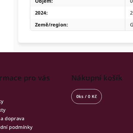
Objem
:
0
2024
:
2
Země/region
:
G
rmace pro vás
Nákupní košík
0
ks /
0 Kč
ky
kty
 a doprava
dní podmínky