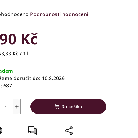
ůměrné
ohodnoceno
Podrobnosti hodnocení
nocení
duktu
90 Kč
rná
3,33 Kč / 1 l
a:
zdiček.
ladem
eme doručit do:
10.8.2026
:
687
+
Do košíku