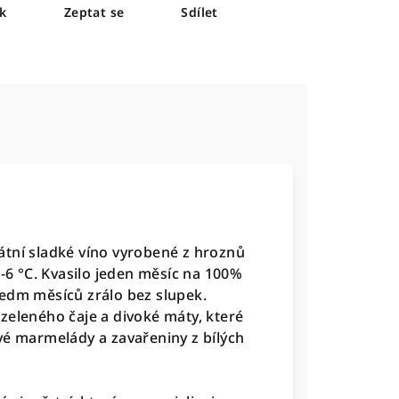
sk
Zeptat se
Sdílet
átní sladké víno vyrobené z hroznů
 -6 °C. Kvasilo jeden měsíc na 100%
sedm měsíců zrálo bez slupek.
zeleného čaje a divoké máty, které
vé marmelády a zavařeniny z bílých