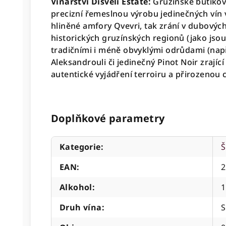
Vinařství Disveli Estate:
Gruzínské butikové
precizní řemeslnou výrobu jedinečných vín v
hliněné amfory Qvevri, tak zrání v dubovýc
historických gruzínských regionů (jako jsou 
tradičními i méně obvyklými odrůdami (nap
Aleksandrouli či jedinečný Pinot Noir zrajíc
autentické vyjádření terroiru a přirozenou
Doplňkové parametry
Kategorie
:
Š
EAN
:
2
Alkohol
:
1
Druh vína
:
S