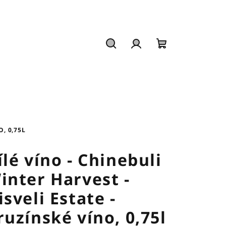
Hledat
Přihlášení
Nákupní
košík
, 0,75L
ílé víno - Chinebuli
inter Harvest -
isveli Estate -
ruzínské víno, 0,75l