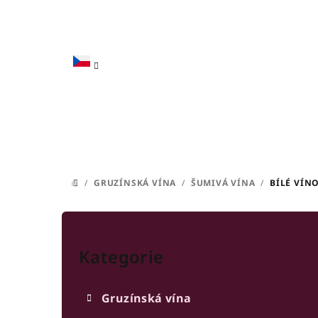
Přejít
na
obsah
/
GRUZÍNSKÁ VÍNA
/
ŠUMIVÁ VÍNA
/
BÍLÉ VÍNO
DOMŮ
P
Přeskočit
o
kategorie
Kategorie
s
t
Gruzínská vína