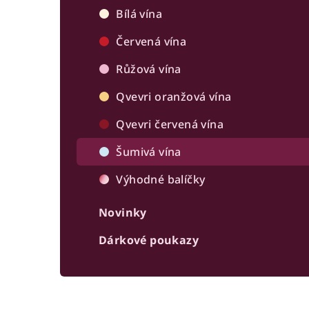
r
Bílá vína
a
Červená vína
n
Růžová vína
n
Qvevri oranžová vína
í
Qvevri červená vína
p
Šumivá vína
a
Výhodné balíčky
n
Novinky
e
Dárkové poukazy
l