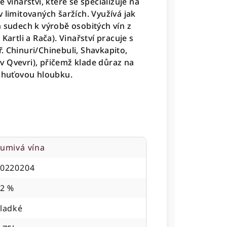
 vinařství, které se specializuje na
 limitovaných šaržích. Využívá jak
h sudech k výrobě osobitých vín z
Kartli a Rača). Vinařství pracuje s
ř.
Chinuri/Chinebuli, Shavkapito,
í v Qvevri), přičemž klade důraz na
 chuťovou hloubku.
umivá vína
0220204
2 %
ladké