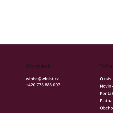
Z
á
Kontakt
Info
p
a
winist
@
winist.cz
O nás
t
+420 778 888 097
Novin
Konta
í
Platba
Obcho