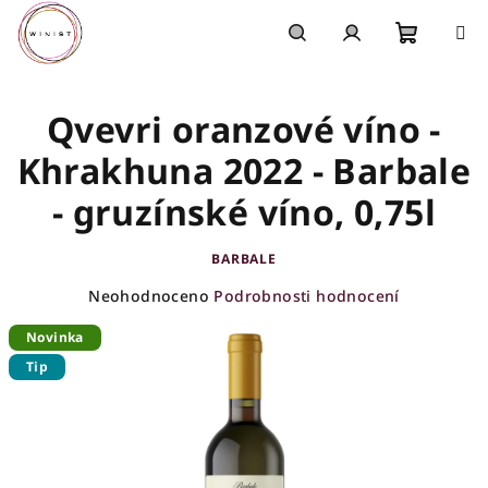
Přejít
na
obsah
Nákupn
Hledat
Přihlášení
Qvevri oranzové víno -
košík
Khrakhuna 2022 - Barbale
- gruzínské víno, 0,75l
BARBALE
Průměrné
Neohodnoceno
Podrobnosti hodnocení
hodnocení
Novinka
produktu
je
Tip
0,0
z
5
hvězdiček.