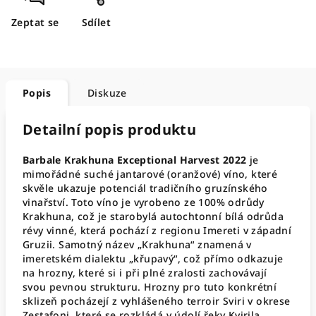
Zeptat se
Sdílet
Popis
Diskuze
Detailní popis produktu
Barbale Krakhuna Exceptional Harvest 2022
je
mimořádné suché jantarové (oranžové) víno, které
skvěle ukazuje potenciál tradičního gruzínského
vinařství. Toto víno je vyrobeno ze 100% odrůdy
Krakhuna, což je starobylá autochtonní bílá odrůda
révy vinné, která pochází z regionu Imereti v západní
Gruzii. Samotný název „Krakhuna“ znamená v
imeretském dialektu „křupavý“, což přímo odkazuje
na hrozny, které si i při plné zralosti zachovávají
svou pevnou strukturu. Hrozny pro tuto konkrétní
sklizeň pocházejí z vyhlášeného terroir Sviri v okrese
Zestafoni, které se rozkládá v údolí řeky Kvirila.