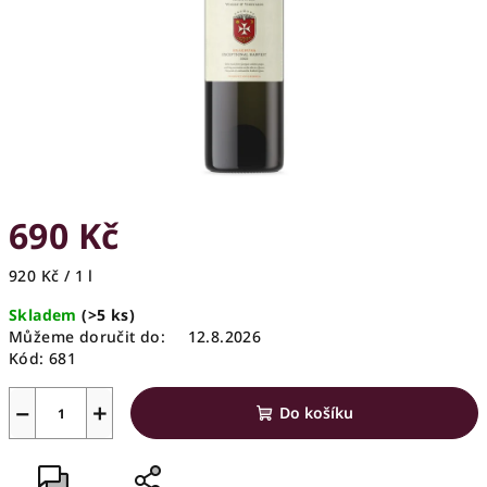
690 Kč
Měrná
920 Kč / 1 l
cena:
Skladem
(>5 ks)
Můžeme doručit do:
12.8.2026
Kód:
681
−
+
Do košíku