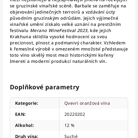
se gruzínské vinařské scéně. Barbale se zaměřuje na
objevování jedinečných terroirů a vzdávání úcty
původním gruzínským odrůdám. Jejich výjimečné
vinařské umění získalo velké uznání na prestižním
festivalu
Merano WineFestival 2023
, kde jejich
Krakhuna sklidila vysoké hodnocení za svou
preciznost, plnost a podmanivý charakter. Vzhledem
k řemeslné výrobě v omezeném množství představuje
toto víno skvělý most mezi historickými kořeny
Imereti a moderní produkcí naturálních vín.
Doplňkové parametry
Kategorie
:
Qvevri oranžová vína
EAN
:
20220202
Alkohol
:
12 %
Druh vína
:
Suché