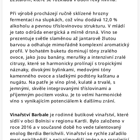
Při výrobě procházejí ručně sklízené hrozny
fermentací na slupkách, což vínu dodává 12,0 %
alkoholu a pevnou tříslovinovou strukturu. V mládí
je tato odrůda energická a mírně drsná. Víno se
prezentuje světle slaměnou až jantarově žlutou
barvou a odhaluje mimořádně komplexní aromatický
profil. V bohatém buketu dominují tóny zralého
ovoce, jako jsou banány, meruňky a intenzivní zralé
citrusy, které se harmonicky prolínají s tropickými
náznaky, divokými bylinkami, medovými tóny
kamenného ovoce a sladkými podtóny kaštanu a
nugátu. Na patře je víno plné, kulaté a trvalé, s
jemnými, skvěle integrovanými tříslovinami a
příjemným pocitem vosku. Je to velmi harmonické
víno s vynikajícím potenciálem k dalšímu zrání.
Vinařství Barbale
je rodinné butikové vinařství, které
sídlí v obci Bolnisi v regionu Kartli. Bylo založeno v
roce 2016 a v současné době ho vede talentovaný
enolog Berdia Berishvili. Vinařství se rychle zařadilo
mezi nejslibnější a nejzajímavější jména na rozvíjející