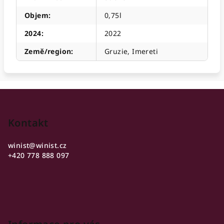
Objem
:
0,75l
2024
:
2022
Země/region
:
Gruzie, Imereti
Z
á
p
Kontakt
a
winist
@
winist.cz
t
+420 778 888 097
í