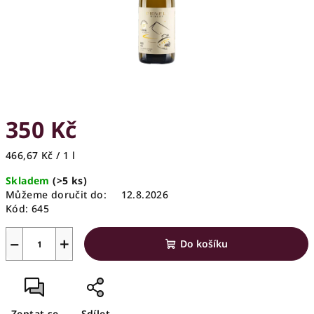
350 Kč
Měrná
466,67 Kč / 1 l
cena:
Skladem
(>5 ks)
Můžeme doručit do:
12.8.2026
Kód:
645
−
+
Do košíku
Zeptat se
Sdílet