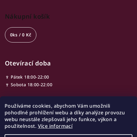
Nákupní košík
0
ks /
0 Kč
Otevírací doba
🍷 Pátek 18:00-22:00
🍷 Sobota 18:00-22:00
Používáme cookies, abychom Vám umožnili
Adresa
pohodlné prohlížení webu a díky analýze provozu
webu neustále zlepšovali jeho funkce, výkon a
Ve Smečkách 603/13,
použitelnost.
Více informací
110 00 Nové Město
Praha, Czech republic