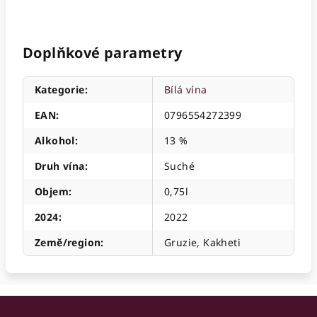
Doplňkové parametry
Kategorie
:
Bílá vína
EAN
:
0796554272399
Alkohol
:
13 %
Druh vína
:
Suché
Objem
:
0,75l
2024
:
2022
Země/region
:
Gruzie, Kakheti
Z