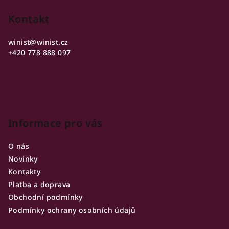
á
p
Kontakt
a
winist
@
winist.cz
t
+420 778 888 097
í
Informace pro vás
O nás
Novinky
Kontakty
Platba a doprava
Obchodní podmínky
Podmínky ochrany osobních údajů