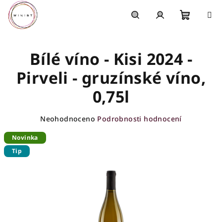
Přejít
na
obsah
Nákupn
Hledat
Přihlášení
Bílé víno - Kisi 2024 -
košík
Pirveli - gruzínské víno,
0,75l
Průměrné
Neohodnoceno
Podrobnosti hodnocení
hodnocení
Novinka
produktu
je
Tip
0,0
z
5
hvězdiček.