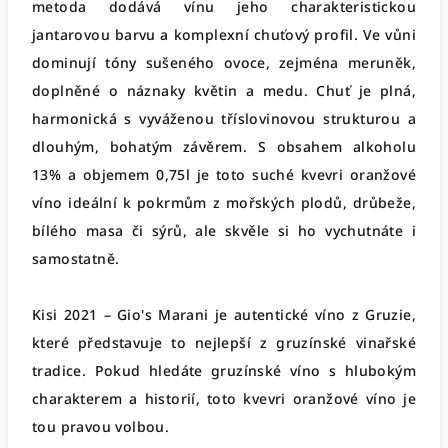
metoda dodává vínu jeho charakteristickou
jantarovou barvu a komplexní chuťový profil. Ve vůni
dominují tóny sušeného ovoce, zejména meruněk,
doplněné o náznaky květin a medu. Chuť je plná,
harmonická s vyváženou tříslovinovou strukturou a
dlouhým, bohatým závěrem. S obsahem alkoholu
13% a objemem 0,75l je toto suché kvevri oranžové
víno ideální k pokrmům z mořských plodů, drůbeže,
bílého masa či sýrů, ale skvěle si ho vychutnáte i
samostatně.
Kisi 2021 – Gio's Marani je autentické víno z Gruzie,
které představuje to nejlepší z gruzínské vinařské
tradice. Pokud hledáte gruzínské víno s hlubokým
charakterem a historií, toto kvevri oranžové víno je
tou pravou volbou.