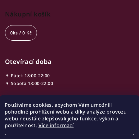
Nákupní košík
0
ks /
0 Kč
Otevírací doba
🍷 Pátek 18:00-22:00
🍷 Sobota 18:00-22:00
Používáme cookies, abychom Vám umožnili
Adresa
pohodlné prohlížení webu a díky analýze provozu
webu neustále zlepšovali jeho funkce, výkon a
Ve Smečkách 603/13,
použitelnost.
Více informací
110 00 Nové Město
Praha, Czech republic