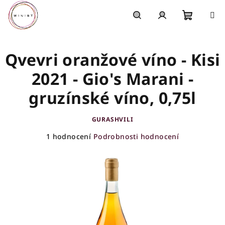
Přejít
na
obsah
Nákupn
Hledat
Přihlášení
Qvevri oranžové víno - Kisi
košík
2021 - Gio's Marani -
gruzínské víno, 0,75l
GURASHVILI
Průměrné
1 hodnocení
Podrobnosti hodnocení
hodnocení
produktu
je
5,0
z
5
hvězdiček.