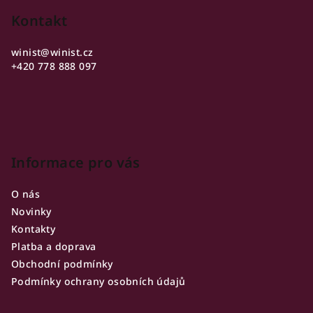
á
p
Kontakt
a
winist
@
winist.cz
t
+420 778 888 097
í
Informace pro vás
O nás
Novinky
Kontakty
Platba a doprava
Obchodní podmínky
Podmínky ochrany osobních údajů