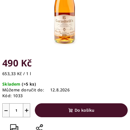
490 Kč
Měrná
653,33 Kč / 1 l
cena:
Skladem
(>5 ks)
Můžeme doručit do:
12.8.2026
Kód:
1033
−
+
Do košíku