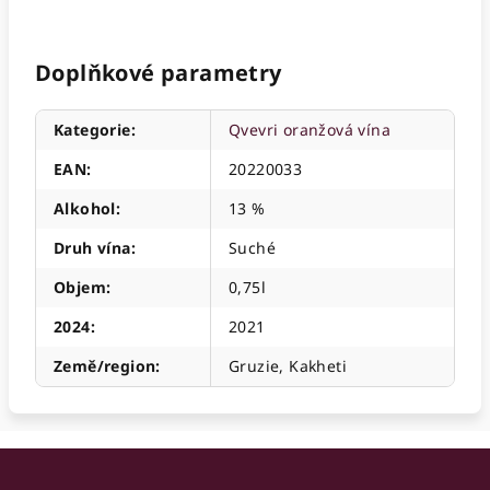
Doplňkové parametry
Kategorie
:
Qvevri oranžová vína
EAN
:
20220033
Alkohol
:
13 %
Druh vína
:
Suché
Objem
:
0,75l
2024
:
2021
Země/region
:
Gruzie, Kakheti
Z