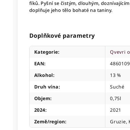
fíků. Pyšní se čistým, dlouhým, doznívajíc
doplňuje jeho tělo bohaté na taniny.
Doplňkové parametry
Kategorie
:
Qvevri 
EAN
:
4860109
Alkohol
:
13 %
Druh vína
:
Suché
Objem
:
0,75l
2024
:
2021
Země/region
:
Gruzie, 