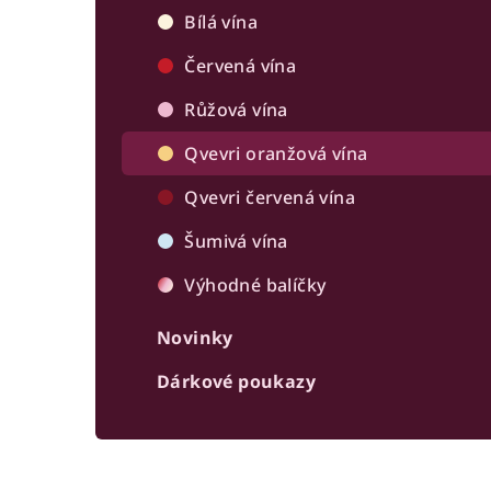
r
Bílá vína
a
Červená vína
n
Růžová vína
n
Qvevri oranžová vína
í
Qvevri červená vína
p
Šumivá vína
a
Výhodné balíčky
n
Novinky
e
Dárkové poukazy
l