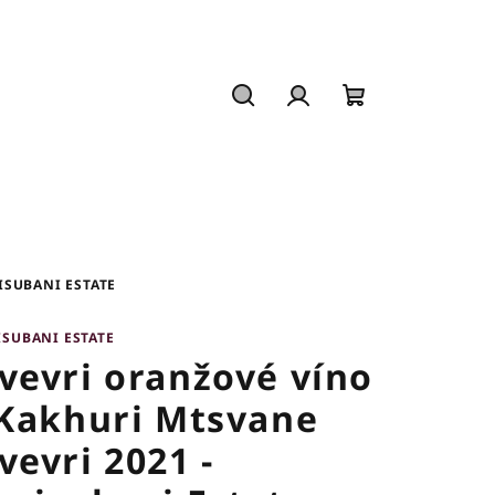
Hledat
Přihlášení
Nákupní
košík
ISUBANI ESTATE
ISUBANI ESTATE
vevri oranžové víno
 Kakhuri Mtsvane
vevri 2021 -