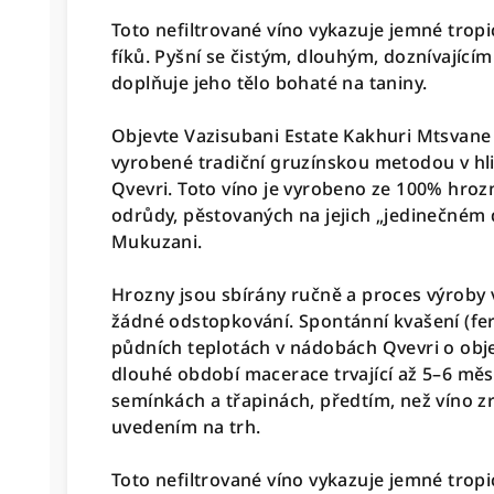
Toto nefiltrované víno vykazuje jemné trop
fíků. Pyšní se čistým, dlouhým, doznívajíc
doplňuje jeho tělo bohaté na taniny.
Objevte Vazisubani Estate Kakhuri Mtsvane 
vyrobené tradiční gruzínskou metodou v h
Qvevri. Toto víno je vyrobeno ze 100% hro
odrůdy, pěstovaných na jejich „jedinečném
Mukuzani.
Hrozny jsou sbírány ručně a proces výroby
žádné odstopkování. Spontánní kvašení (fe
půdních teplotách v nádobách Qvevri o obje
dlouhé období macerace trvající až 5–6 měs
semínkách a třapinách, předtím, než víno zr
uvedením na trh.
Toto nefiltrované víno vykazuje jemné trop