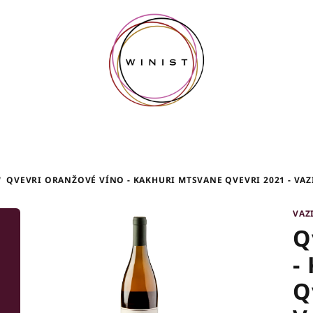
/
QVEVRI ORANŽOVÉ VÍNO - KAKHURI MTSVANE QVEVRI 2021 - VAZ
VAZ
Q
-
Q