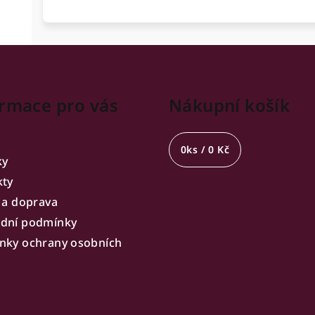
rmace pro vás
Nákupní košík
0
ks /
0 Kč
ky
kty
 a doprava
dní podmínky
nky ochrany osobních