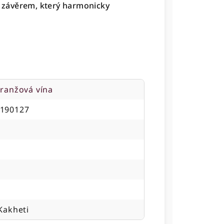
ím závěrem, který harmonicky
oranžová vína
190127
Kakheti