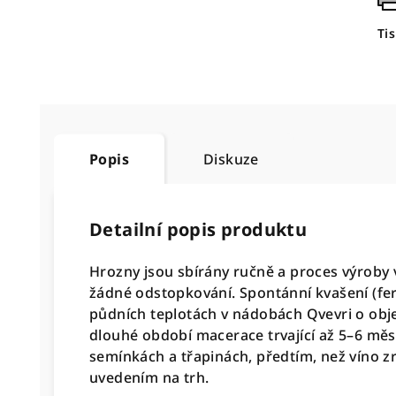
Ti
Popis
Diskuze
Detailní popis produktu
Hrozny jsou sbírány ručně a proces výroby
žádné odstopkování. Spontánní kvašení (fe
půdních teplotách v nádobách Qvevri o obje
dlouhé období macerace trvající až 5–6 měs
semínkách a třapinách, předtím, než víno zr
uvedením na trh.