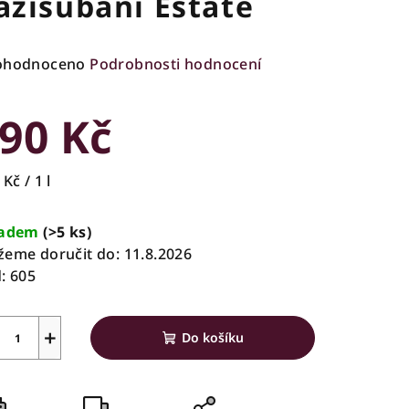
azisubani Estate
ůměrné
ohodnoceno
Podrobnosti hodnocení
nocení
duktu
90 Kč
rná
Kč / 1 l
a:
zdiček.
ladem
(>5 ks)
eme doručit do:
11.8.2026
:
605
+
Do košíku