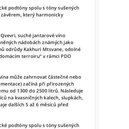
ické podtóny spolu s tóny sušených
ím závěrem, který harmonicky
Qvevri, suché jantarové víno
liněných nádobách známých jako
znů odrůdy Kakhuri Mtsvane, odolné
 domácím terroiru“ v rámci PDO
 vína může zahrnovat částečné nebo
rmentace) začíná při přirozených
mu od 1300 do 2500 litrů. Následuje
íců na kvasničných kalech, slupkách,
aje dalších 5 až 6 měsíců před
ické podtóny spolu s tóny sušených