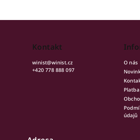
Z
á
Kontakt
Info
p
a
winist
@
winist.cz
O nás
t
+420 778 888 097
Novin
Konta
í
Platba
Obcho
Podmí
údajů
Adresa