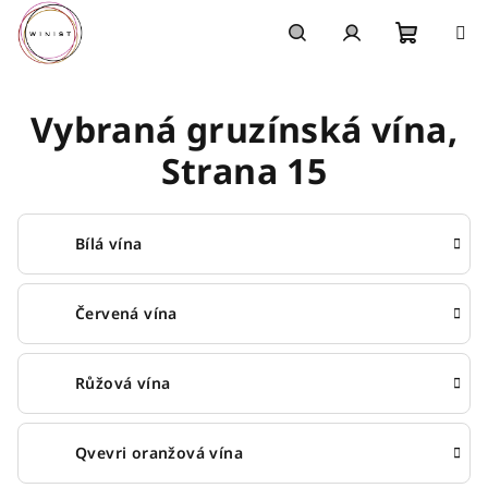
Přejít
na
obsah
Nákupn
Hledat
Přihlášení
Vybraná gruzínská vína
,
košík
Strana 15
Bílá vína
Červená vína
Růžová vína
Qvevri oranžová vína