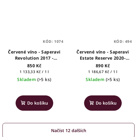
hvězdiček.
KÓD:
1074
KÓD:
494
Červené víno - Saperavi
Červené víno - Saperavi
Revolution 2017 -
Estate Reserve 2020-
Solomnishvili - gruzínské
Vazisubani Estate -
850 Kč
890 Kč
víno, 0,75l
gruzínské víno, 0,75l
Měrná
Měrná
1 133,33 Kč / 1 l
1 186,67 Kč / 1 l
cena:
cena:
Skladem
(>5 ks)
Skladem
(>5 ks)
Průměrné
hodnocení
produktu
Do košíku
Do košíku
je
5,0
z
5
Načíst 12 dalších
hvězdiček.