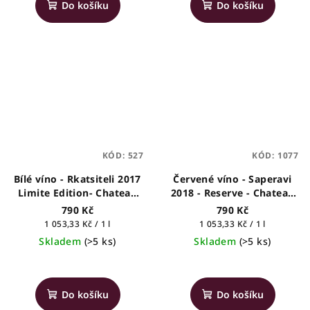
Do košíku
Do košíku
KÓD:
527
KÓD:
1077
Bílé víno - Rkatsiteli 2017
Červené víno - Saperavi
Limite Edition- Chateau
2018 - Reserve - Chateau
Mukhrani - gruzínské
Buera - gruzínské víno,
790 Kč
790 Kč
víno, 0,75l
0,75l
Měrná
Měrná
1 053,33 Kč / 1 l
1 053,33 Kč / 1 l
cena:
cena:
Skladem
(>5 ks)
Skladem
(>5 ks)
Průměrné
Průměrné
hodnocení
hodnocení
produktu
produktu
Do košíku
Do košíku
je
je