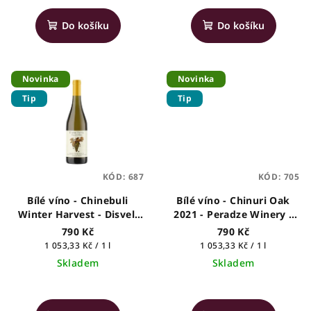
ů
hodnocení
produktu
Do košíku
Do košíku
je
5,0
z
5
Novinka
Novinka
hvězdiček.
Tip
Tip
KÓD:
687
KÓD:
705
Bílé víno - Chinebuli
Bílé víno - Chinuri Oak
Winter Harvest - Disveli
2021 - Peradze Winery -
Estate - gruzínské víno,
gruzínské víno, 0,75l
790 Kč
790 Kč
0,75l
Měrná
Měrná
1 053,33 Kč / 1 l
1 053,33 Kč / 1 l
cena:
cena:
Skladem
Skladem