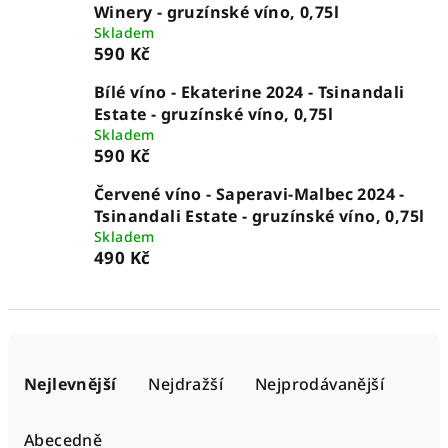
Winery - gruzínské víno, 0,75l
Skladem
590 Kč
Bílé víno - Ekaterine 2024 - Tsinandali
Estate - gruzínské víno, 0,75l
Skladem
590 Kč
Červené víno - Saperavi-Malbec 2024 -
Tsinandali Estate - gruzínské víno, 0,75l
Skladem
490 Kč
Ř
a
Nejlevnější
Nejdražší
Nejprodávanější
z
e
Abecedně