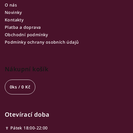
u
O nás
Novinky
Kontakty
Platba a doprava
Obchodní podmínky
Podmínky ochrany osobních údajů
Nákupní košík
0
ks /
0 Kč
Otevírací doba
🍷 Pátek 18:00-22:00