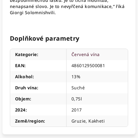
bezpodmínečnou lásku. Je to tichá modlitba,
nenapsané slovo. Je to nevyřčená komunikace,“ říká
Giorgi Solomnishvili.
Doplňkové parametry
Kategorie
:
Červená vína
EAN
:
4860129500081
Alkohol
:
13%
Druh vína
:
Suché
Objem
:
0,75l
2024
:
2017
Země/region
:
Gruzie, Kakheti