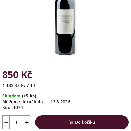
hvězdiček.
850 Kč
Měrná
1 133,33 Kč / 1 l
cena:
Skladem
(>5 ks)
Můžeme doručit do:
12.8.2026
Kód:
1074
−
+
Do košíku