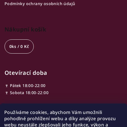
Podmínky ochrany osobních údajů
Nákupní košík
0
ks /
0 Kč
Otevírací doba
🍷 Pátek 18:00-22:00
🍷 Sobota 18:00-22:00
Používáme cookies, abychom Vám umožnili
Adresa
pohodlné prohlížení webu a díky analýze provozu
webu neustále zlepšovali jeho funkce, výkon a
Ve Smečkách 603/13,