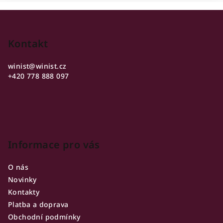
Z
á
p
Kontakt
a
winist
@
winist.cz
t
+420 778 888 097
í
Informace pro vás
O nás
Novinky
Kontakty
Platba a doprava
Obchodní podmínky