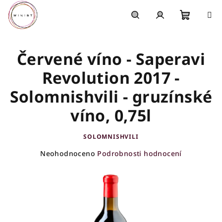
Přejít
na
obsah
Nákupn
Hledat
Přihlášení
Červené víno - Saperavi
košík
Revolution 2017 -
Solomnishvili - gruzínské
víno, 0,75l
SOLOMNISHVILI
Průměrné
Neohodnoceno
Podrobnosti hodnocení
hodnocení
produktu
je
0,0
z
5