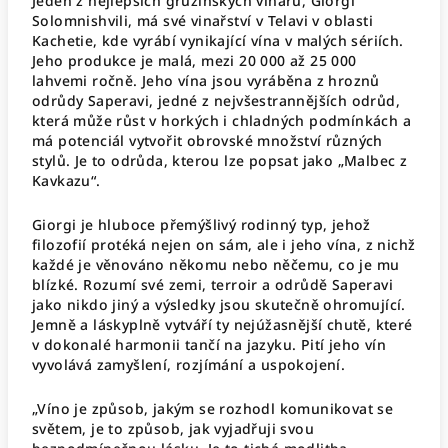
Jeden z nejlepších gruzínských vinařů, Giorgi
Solomnishvili, má své vinařství v Telavi v oblasti
Kachetie, kde vyrábí vynikající vína v malých sériích.
Jeho produkce je malá, mezi 20 000 až 25 000
lahvemi ročně. Jeho vína jsou vyráběna z hroznů
odrůdy Saperavi, jedné z nejvšestrannějších odrůd,
která může růst v horkých i chladných podmínkách a
má potenciál vytvořit obrovské množství různých
stylů. Je to odrůda, kterou lze popsat jako „Malbec z
Kavkazu“.
Giorgi je hluboce přemýšlivý rodinný typ, jehož
filozofií protéká nejen on sám, ale i jeho vína, z nichž
každé je věnováno někomu nebo něčemu, co je mu
blízké. Rozumí své zemi, terroir a odrůdě Saperavi
jako nikdo jiný a výsledky jsou skutečně ohromující.
Jemně a láskyplně vytváří ty nejúžasnější chutě, které
v dokonalé harmonii tančí na jazyku. Pití jeho vín
vyvolává zamyšlení, rozjímání a uspokojení.
„Víno je způsob, jakým se rozhodl komunikovat se
světem, je to způsob, jak vyjadřuji svou