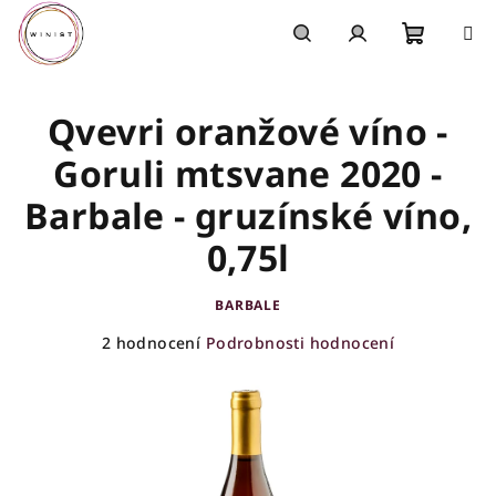
Přejít
na
obsah
Nákupn
Hledat
Přihlášení
Qvevri oranžové víno -
košík
Goruli mtsvane 2020 -
Barbale - gruzínské víno,
0,75l
BARBALE
Průměrné
2 hodnocení
Podrobnosti hodnocení
hodnocení
produktu
je
5,0
z
5