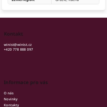
Z
á
p
Kontakt
a
winist
@
winist.cz
t
+420 778 888 097
í
Informace pro vás
O nás
Novinky
Kontakty