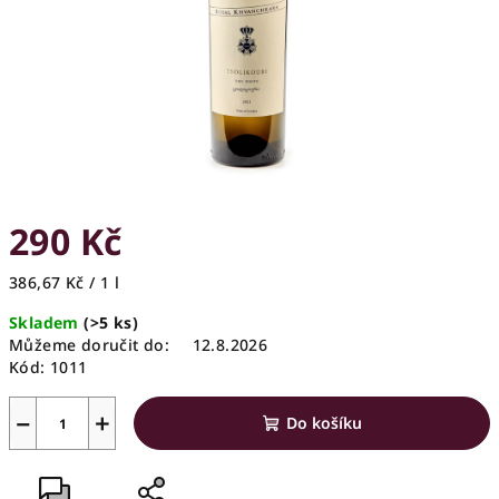
290 Kč
Měrná
386,67 Kč / 1 l
cena:
Skladem
(>5 ks)
Můžeme doručit do:
12.8.2026
Kód:
1011
−
+
Do košíku