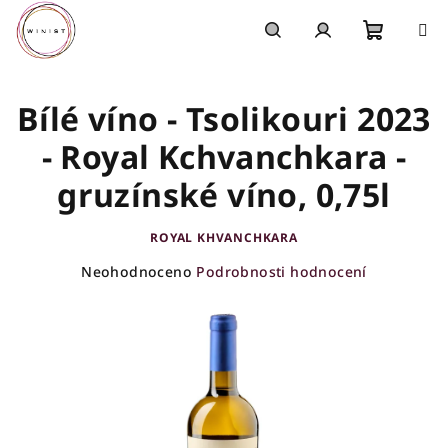
Přejít
na
obsah
Nákupn
Hledat
Přihlášení
Bílé víno - Tsolikouri 2023
košík
- Royal Kchvanchkara -
gruzínské víno, 0,75l
ROYAL KHVANCHKARA
Průměrné
Neohodnoceno
Podrobnosti hodnocení
hodnocení
produktu
je
0,0
z
5
hvězdiček.