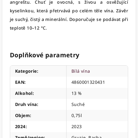
angreštu. Chuť je ovocná, s živou a osvěžující
kyselinkou, která přetrvává po celém těle vína. Závěr
je suchý, čistý a minerální. Doporučuje se podávat při
teplotě 10–12 °C.
Doplňkové parametry
Kategorie
:
Bílá vína
EAN
:
4860001320431
Alkohol
:
13 %
Druh vína
:
Suché
Objem
:
0,75l
2024
:
2023
Země/region
:
Gruzie, Racha