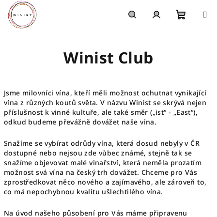
Skip
to
content
Shoppi
Search
Login
Winist Club
cart
Jsme milovníci vína, kteří měli možnost ochutnat vynikající
vína z různých koutů světa. V názvu Winist se skrývá nejen
příslušnost k vinné kultuře, ale také směr („ist“ - „East“),
odkud budeme převážně dovážet naše vína.
Snažíme se vybírat odrůdy vína, která dosud nebyly v ČR
dostupné nebo nejsou zde vůbec známé, stejně tak se
snažíme objevovat malé vinařství, která neměla prozatím
možnost svá vína na český trh dovážet. Chceme pro Vás
zprostředkovat něco nového a zajímavého, ale zároveň to,
co má nepochybnou kvalitu ušlechtilého vína.
Na úvod našeho působení pro Vás máme připravenu