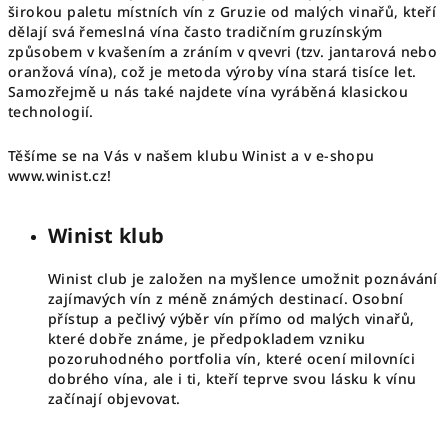
širokou paletu místních vín z Gruzie od malých vinařů, kteří
dělají svá řemeslná vína často tradičním gruzínským
způsobem v kvašením a zráním v qvevri (tzv. jantarová nebo
oranžová vína), což je metoda výroby vína stará tisíce let.
Samozřejmě u nás také najdete vína vyráběná klasickou
technologií.
Těšíme se na Vás v našem klubu Winist a v e-shopu
www.winist.cz!
Winist klub
Winist club je založen na myšlence umožnit poznávání
zajímavých vín z méně známých destinací. Osobní
přístup a pečlivý výběr vín přímo od malých vinařů,
které dobře známe, je předpokladem vzniku
pozoruhodného portfolia vín, které ocení milovníci
dobrého vína, ale i ti, kteří teprve svou lásku k vínu
začínají objevovat.