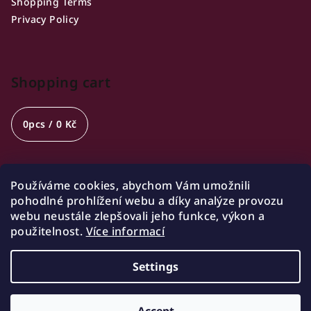
Shopping Terms
Privacy Policy
Shopping cart
0
pcs /
0 Kč
Používáme cookies, abychom Vám umožnili
Opening hours
pohodlné prohlížení webu a díky analýze provozu
webu neustále zlepšovali jeho funkce, výkon a
🍷 Wednesday 18:00-21:00
použitelnost.
Více informací
🍷 Friday 18:00-22:00
🍷 Saturday 14:00-22:00
Settings
Copyright 2026
Winist
. All rights reserved.