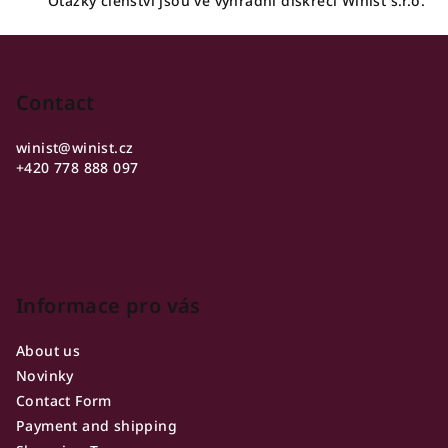
Otázky členství jsou ve výhradní diskreci Winist s.r.o.
F
o
o
Contact
t
winist
@
winist.cz
e
+420 778 888 097
r
Informace pro vás
About us
Novinky
Contact Form
Payment and shipping