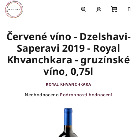
Přejít
na
obsah
Nákupn
Hledat
Přihlášení
Červené víno - Dzelshavi-
košík
Saperavi 2019 - Royal
Khvanchkara - gruzínské
víno, 0,75l
ROYAL KHVANCHKARA
Průměrné
Neohodnoceno
Podrobnosti hodnocení
hodnocení
produktu
je
0,0
z
5