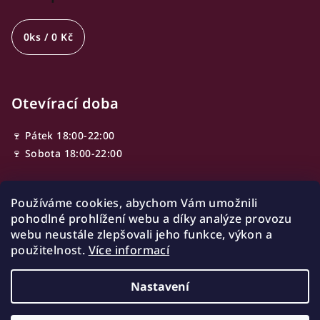
0
ks /
0 Kč
Otevírací doba
🍷 Pátek 18:00-22:00
🍷 Sobota 18:00-22:00
Používáme cookies, abychom Vám umožnili
Adresa
pohodlné prohlížení webu a díky analýze provozu
webu neustále zlepšovali jeho funkce, výkon a
Ve Smečkách 603/13,
použitelnost.
Více informací
110 00 Nové Město
Praha, Czech republic
Nastavení
Copyright 2026
Winist
. Všechna práva vyhrazena.