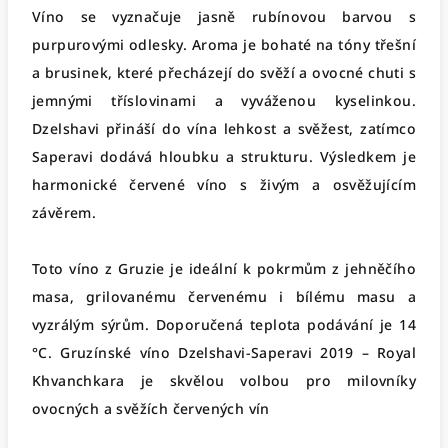
Víno se vyznačuje jasně rubínovou barvou s
purpurovými odlesky. Aroma je bohaté na tóny třešní
a brusinek, které přecházejí do svěží a ovocné chuti s
jemnými tříslovinami a vyváženou kyselinkou.
Dzelshavi přináší do vína lehkost a svěžest, zatímco
Saperavi dodává hloubku a strukturu. Výsledkem je
harmonické červené víno s živým a osvěžujícím
závěrem.
Toto víno z Gruzie je ideální k pokrmům z jehněčího
masa, grilovanému červenému i bílému masu a
vyzrálým sýrům. Doporučená teplota podávání je 14
°C. Gruzínské víno Dzelshavi-Saperavi 2019 – Royal
Khvanchkara je skvělou volbou pro milovníky
ovocných a svěžích červených vín