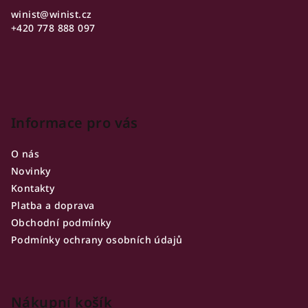
a
winist
@
winist.cz
t
+420 778 888 097
í
Informace pro vás
O nás
Novinky
Kontakty
Platba a doprava
Obchodní podmínky
Podmínky ochrany osobních údajů
Nákupní košík