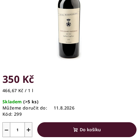
hvězdiček.
350 Kč
Měrná
466,67 Kč / 1 l
cena:
Skladem
(>5 ks)
Můžeme doručit do:
11.8.2026
Kód:
299
−
+
Do košíku