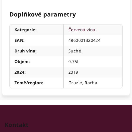
Doplňkové parametry
Kategorie
:
Červená vína
EAN
:
4860001320424
Druh vína
:
Suché
Objem
:
0,75l
2024
:
2019
Země/region
:
Gruzie, Racha
Z
á
p
Kontakt