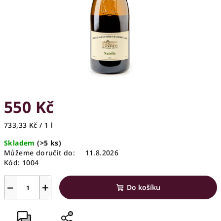
550 Kč
Měrná
733,33 Kč / 1 l
cena:
Skladem
(>5 ks)
Můžeme doručit do:
11.8.2026
Kód:
1004
−
+
Do košíku