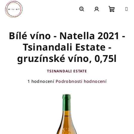
Přejít
na
obsah
Nákupn
Hledat
Přihlášení
Bílé víno - Natella 2021 -
košík
Tsinandali Estate -
gruzínské víno, 0,75l
TSINANDALI ESTATE
Průměrné
1 hodnocení
Podrobnosti hodnocení
hodnocení
produktu
je
5,0
z
5
hvězdiček.