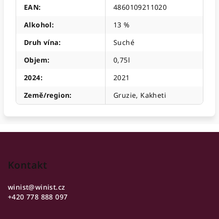
EAN
:
4860109211020
Alkohol
:
13 %
Druh vína
:
Suché
Objem
:
0,75l
2024
:
2021
Země/region
:
Gruzie, Kakheti
Z
á
p
Kontakt
a
winist
@
winist.cz
t
+420 778 888 097
í