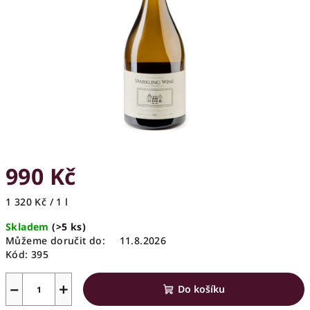
hvězdiček.
990 Kč
Měrná
1 320 Kč / 1 l
cena:
Skladem
(>5 ks)
Můžeme doručit do:
11.8.2026
Kód:
395
−
+
Do košíku