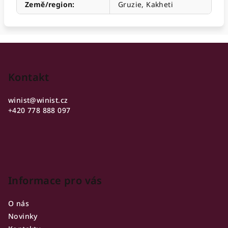
Země/region
:
Gruzie, Kakheti
Z
á
p
Kontakt
a
winist
@
winist.cz
t
+420 778 888 097
í
Informace pro vás
O nás
Novinky