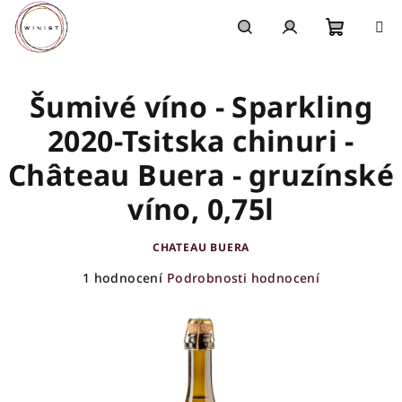
Přejít
na
obsah
Nákupn
Hledat
Přihlášení
Šumivé víno - Sparkling
košík
2020-Tsitska chinuri -
Château Buera - gruzínské
víno, 0,75l
CHATEAU BUERA
Průměrné
1 hodnocení
Podrobnosti hodnocení
hodnocení
produktu
je
5,0
z
5