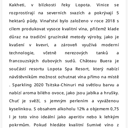
Kakheti, v blízkosti řeky Lopota. Vinice se
rozprostírají na severních svazích a pokrývají 5
hektarů půdy. Vinařství bylo založeno v roce 2018 s
cílem produkovat vysoce kvalitní vína, přičemž klade
důraz na tradiční gruzínské metody výroby, jako je
kvašení v kvevri, a zároveň využívá moderní
technologie, včetně nerezových tanků a
francouzských dubových sudů. Château Buera je
součástí resortu Lopota Spa Resort, který nabízí
návštěvníkům možnost ochutnat vína přímo na místě
. Sparkling 2020 Tsitska-Chinuri má světlou barvu a
nabízí aroma bílého ovoce, jako jsou jablka a hrušky.
Chuť je svěží, s jemným perlením a vyváženou
kyselinkou. S obsahem alkoholu 12% a objemem 0,75
l je toto víno ideální jako aperitiv nebo k lehkým
pokrmům. Pokud hledáte kvalitní šumivé víno z