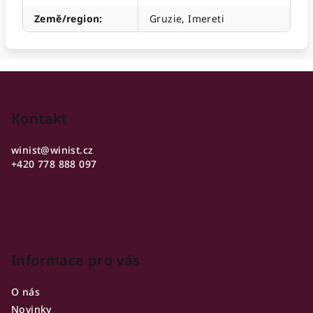
Země/region
:
Gruzie, Imereti
Z
á
p
Kontakt
a
winist
@
winist.cz
t
+420 778 888 097
í
Informace pro vás
O nás
Novinky