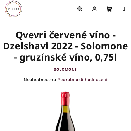
Přejít
na
obsah
Nákupn
Hledat
Přihlášení
Qvevri červené víno -
košík
Dzelshavi 2022 - Solomone
- gruzínské víno, 0,75l
SOLOMONE
Průměrné
Neohodnoceno
Podrobnosti hodnocení
hodnocení
produktu
je
0,0
z
5
hvězdiček.