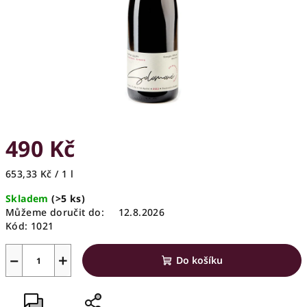
490 Kč
Měrná
653,33 Kč / 1 l
cena:
Skladem
(>5 ks)
Můžeme doručit do:
12.8.2026
Kód:
1021
−
+
Do košíku