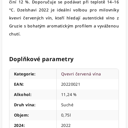
činí 12 %. Doporučuje se podávat při teplotě 14–16
°C. Dzelshavi 2022 je ideální volbou pro milovníky
kvevri červených vín, kteří hledají autentické víno z
Gruzie s bohatým aromatickým profilem a vyváženou
chutí.
Doplňkové parametry
Kategorie
:
Qvevri červená vína
EAN
:
20220021
Alkohol
:
11,24 %
Druh vína
:
Suché
Objem
:
0,75l
2024
:
2022