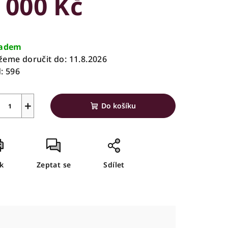
 000 Kč
rná
a:
ladem
zdiček.
eme doručit do:
11.8.2026
:
596
+
Do košíku
sk
Zeptat se
Sdílet