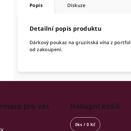
Popis
Diskuze
Detailní popis produktu
Dárkový poukaz na gruzínská vína z portfoli
od zakoupení.
rmace pro vás
Nákupní košík
0
ks /
0 Kč
ky