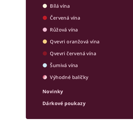
r
Bílá vína
a
Červená vína
n
Růžová vína
n
Qvevri oranžová vína
í
Qvevri červená vína
p
Šumivá vína
a
Výhodné balíčky
n
Novinky
e
Dárkové poukazy
l