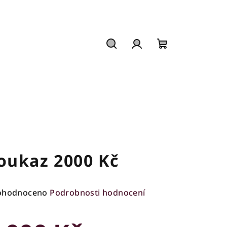
Hledat
Přihlášení
Nákupní
košík
oukaz 2000 Kč
ůměrné
ohodnoceno
Podrobnosti hodnocení
nocení
duktu