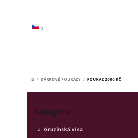
Přejít
na
obsah
/
DÁRKOVÉ POUKAZY
/
POUKAZ 2000 KČ
DOMŮ
P
Přeskočit
o
kategorie
Kategorie
s
t
Gruzínská vína