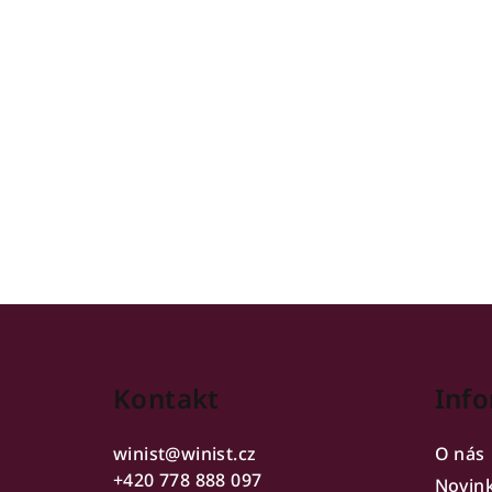
Z
á
Kontakt
Info
p
a
winist
@
winist.cz
O nás
t
+420 778 888 097
Novin