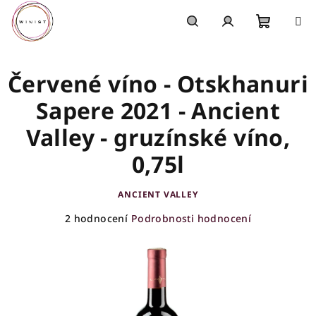
Přejít
na
obsah
Nákupn
Hledat
Přihlášení
Červené víno - Otskhanuri
košík
Sapere 2021 - Ancient
Valley - gruzínské víno,
0,75l
ANCIENT VALLEY
Průměrné
2 hodnocení
Podrobnosti hodnocení
hodnocení
produktu
je
4,0
z
5