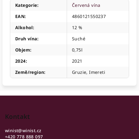
Kategorie
:
Červená vína
EAN
:
4860121550237
Alkohol
:
12 %
Druh vína
:
Suché
Objem
:
0,75l
2024
:
2021
Země/region
:
Gruzie, Imereti
Z
á
p
Kontakt
a
winist
@
winist.cz
t
+420 778 888 097