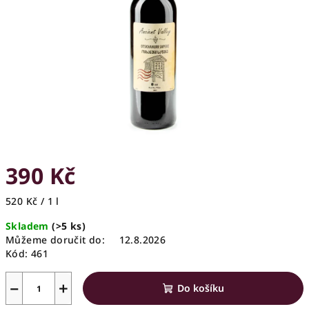
hvězdiček.
390 Kč
Měrná
520 Kč / 1 l
cena:
Skladem
(>5 ks)
Můžeme doručit do:
12.8.2026
Kód:
461
−
+
Do košíku