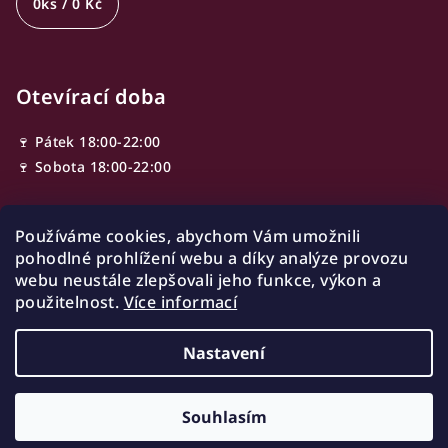
0
ks /
0 Kč
Otevírací doba
🍷 Pátek 18:00-22:00
🍷 Sobota 18:00-22:00
Používáme cookies, abychom Vám umožnili
Adresa
pohodlné prohlížení webu a díky analýze provozu
webu neustále zlepšovali jeho funkce, výkon a
Ve Smečkách 603/13,
použitelnost.
Více informací
110 00 Nové Město
Praha, Czech republic
Nastavení
Copyright 2026
Winist
. Všechna práva vyhrazena.
Souhlasím
Vytvořil Shoptet