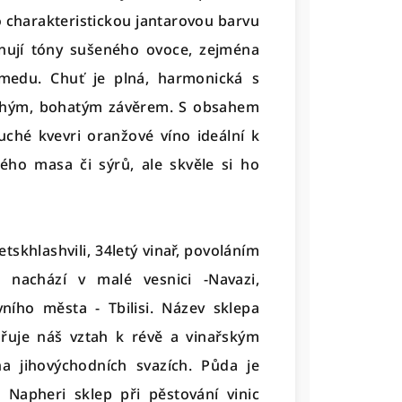
 charakteristickou jantarovou barvu
inují tóny sušeného ovoce, zejména
medu. Chuť je plná, harmonická s
ouhým, bohatým závěrem. S obsahem
uché kvevri oranžové víno ideální k
ho masa či sýrů, ale skvěle si ho
etskhlashvili, 34letý vinař, povoláním
 nachází v malé vesnici -Navazi,
ního města - Tbilisi. Název sklepa
dřuje náš vztah k révě a vinařským
 na jihovýchodních svazích. Půda je
 Napheri sklep při pěstování vinic