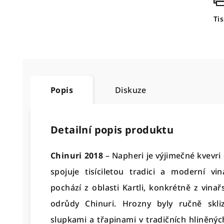
Ti
Popis
Diskuze
Detailní popis produktu
Chinuri 2018
– Napheri je výjimečné kvevri 
spojuje tisíciletou tradici a moderní v
pochází z oblasti Kartli, konkrétně z vina
odrůdy Chinuri. Hrozny byly ručně skl
slupkami a třapinami v tradičních hliněn