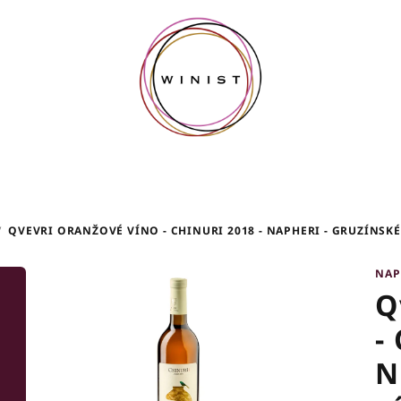
/
QVEVRI ORANŽOVÉ VÍNO - CHINURI 2018 - NAPHERI - GRUZÍNSKÉ 
NAP
Q
-
N