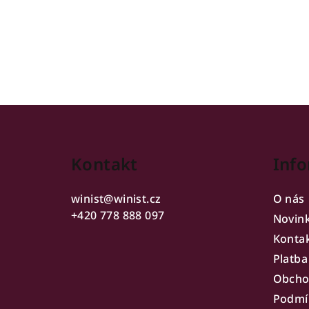
Z
á
Kontakt
Info
p
a
winist
@
winist.cz
O nás
t
+420 778 888 097
Novin
Konta
í
Platba
Obcho
Podmí