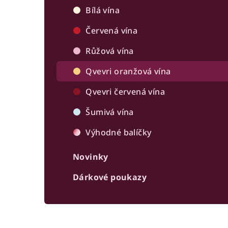
r
Bílá vína
a
Červená vína
n
Růžová vína
n
Qvevri oranžová vína
í
Qvevri červená vína
p
Šumivá vína
a
Výhodné balíčky
n
Novinky
e
Dárkové poukazy
l