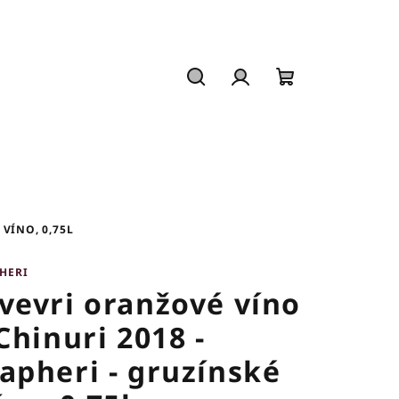
Hledat
Přihlášení
Nákupní
košík
VÍNO, 0,75L
HERI
vevri oranžové víno
 Chinuri 2018 -
apheri - gruzínské