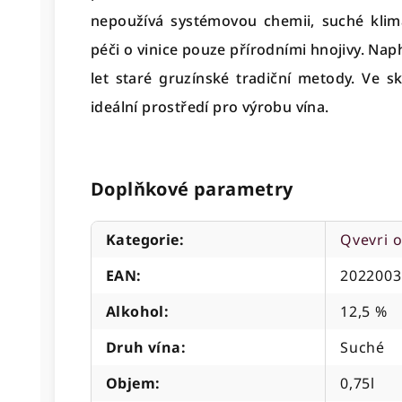
nepoužívá systémovou chemii, suché klim
péči o vinice pouze přírodními hnojivy. Nap
let staré gruzínské tradiční metody. Ve sk
ideální prostředí pro výrobu vína.
Doplňkové parametry
Kategorie
:
Qvevri 
EAN
:
2022003
Alkohol
:
12,5 %
Druh vína
:
Suché
Objem
:
0,75l