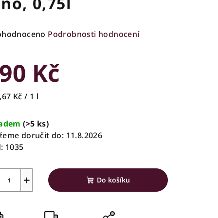
íno, 0,75l
ůměrné
ohodnoceno
Podrobnosti hodnocení
nocení
duktu
90 Kč
rná
67 Kč / 1 l
a:
zdiček.
ladem
(>5 ks)
eme doručit do:
11.8.2026
:
1035
+
Do košíku