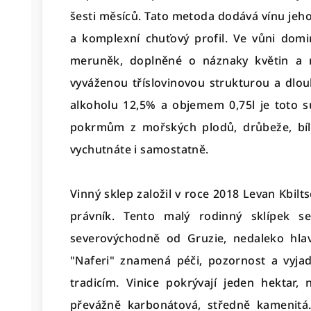
šesti měsíců. Tato metoda dodává vínu jeho
a komplexní chuťový profil. Ve vůni dom
meruněk, doplněné o náznaky květin a 
vyváženou tříslovinovou strukturou a dl
alkoholu 12,5% a objemem 0,75l je toto s
pokrmům z mořských plodů, drůbeže, bílé
vychutnáte i samostatně.
Vinný sklep založil v roce 2018 Levan Kbilts
právník. Tento malý rodinný sklípek se
severovýchodně od Gruzie, nedaleko hlav
"Naferi" znamená péči, pozornost a vyja
tradicím. Vinice pokrývají jeden hektar,
převážně karbonátová, středně kamenitá.