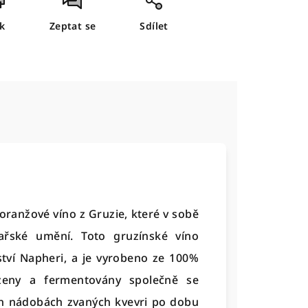
sk
Zeptat se
Sdílet
oranžové víno z Gruzie, které v sobě
inařské umění. Toto gruzínské víno
řství Napheri, a je vyrobeno ze 100%
izeny a fermentovány společně se
ých nádobách zvaných kvevri po dobu