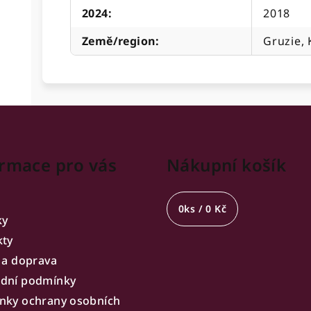
2024
:
2018
Země/region
:
Gruzie, 
rmace pro vás
Nákupní košík
0
ks /
0 Kč
ky
kty
 a doprava
dní podmínky
nky ochrany osobních