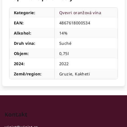
Kategorie
:
Qvevri oranžová vína
EAN
:
4867618000534
Alkohol
:
14%
Druh vína
:
Suché
Objem
:
0,75l
2024
:
2022
Země/region
:
Gruzie, Kakheti
Z
á
p
Kontakt
a