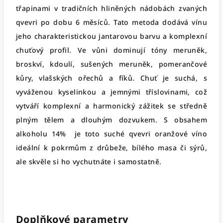
třapinami v tradičních hliněných nádobách zvaných
qvevri po dobu 6 měsíců. Tato metoda dodává vínu
jeho charakteristickou jantarovou barvu a komplexní
chuťový profil. Ve vůni dominují tóny meruněk,
broskví, kdoulí, sušených meruněk, pomerančové
kůry, vlašských ořechů a fíků. Chuť je suchá, s
vyváženou kyselinkou a jemnými tříslovinami, což
vytváří komplexní a harmonický zážitek se středně
plným tělem a dlouhým dozvukem. S obsahem
alkoholu 14% je toto suché qvevri oranžové víno
ideální k pokrmům z drůbeže, bílého masa či sýrů,
ale skvěle si ho vychutnáte i samostatně.
Doplňkové parametry