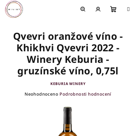
Přejít
na
obsah
Nákupn
Hledat
Přihlášení
Qvevri oranžové víno -
košík
Khikhvi Qvevri 2022 -
Winery Keburia -
gruzínské víno, 0,75l
KEBURIA WINERY
Průměrné
Neohodnoceno
Podrobnosti hodnocení
hodnocení
produktu
je
0,0
z
5