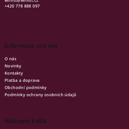
winist
@
winist.cz
t
+420 778 888 097
í
Informace pro vás
O nás
Novinky
Kontakty
Platba a doprava
Obchodní podmínky
Podmínky ochrany osobních údajů
Nákupní košík