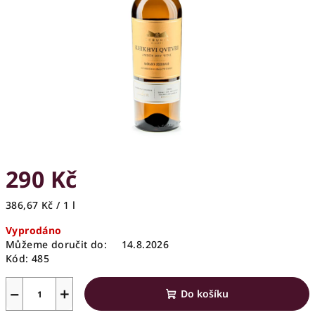
hvězdiček.
290 Kč
Měrná
386,67 Kč / 1 l
cena:
Vyprodáno
Můžeme doručit do:
14.8.2026
Kód:
485
−
+
Do košíku