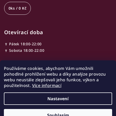
0
ks /
0 Kč
Otevírací doba
🍷 Pátek 18:00-22:00
🍷 Sobota 18:00-22:00
Používáme cookies, abychom Vám umožnili
Adresa
pohodlné prohlížení webu a díky analýze provozu
webu neustále zlepšovali jeho funkce, výkon a
Ve Smečkách 603/13,
použitelnost.
Více informací
110 00 Nové Město
Praha, Czech republic
Nastavení
Copyright 2026
Winist
. Všechna práva vyhrazena.
Souhlasím