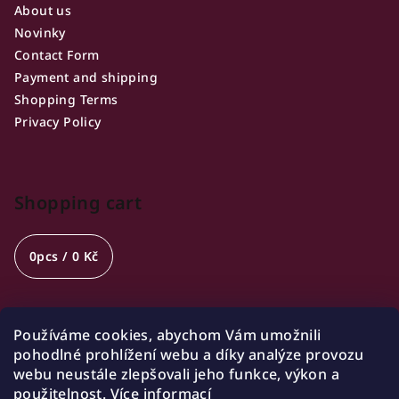
About us
Novinky
Contact Form
Payment and shipping
Shopping Terms
Privacy Policy
Shopping cart
0
pcs /
0 Kč
Používáme cookies, abychom Vám umožnili
Opening hours
pohodlné prohlížení webu a díky analýze provozu
webu neustále zlepšovali jeho funkce, výkon a
🍷 Wednesday 18:00-21:00
použitelnost.
Více informací