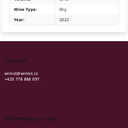
Wine Type
:
Dry
Year
:
2022
F
o
o
Contact
t
winist
@
winist.cz
e
+420 778 888 097
r
Informace pro vás