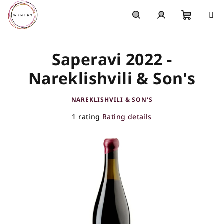
Skip
to
content
Shoppi
Search
Login
Saperavi 2022 -
cart
Nareklishvili & Son's
NAREKLISHVILI & SON'S
The
1 rating
Rating details
average
product
rating
is
5,0
out
of
5
stars.