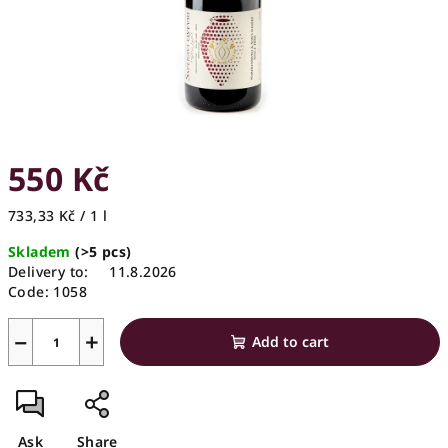
550 Kč
Measure
733,33 Kč / 1 l
price:
Skladem
(>5 pcs)
Delivery to:
11.8.2026
Code:
1058
−
+
Add to cart
Ask
Share