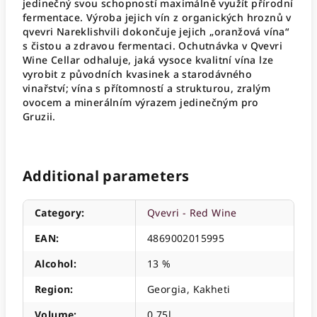
jedinečný svou schopností maximálně využít přírodní
fermentace. Výroba jejich vín z organických hroznů v
qvevri Nareklishvili dokončuje jejich „oranžová vína“
s čistou a zdravou fermentaci. Ochutnávka v Qvevri
Wine Cellar odhaluje, jaká vysoce kvalitní vína lze
vyrobit z původních kvasinek a starodávného
vinařství; vína s přítomností a strukturou, zralým
ovocem a minerálním výrazem jedinečným pro
Gruzii.
Additional parameters
Category
:
Qvevri - Red Wine
EAN
:
4869002015995
Alcohol
:
13 %
Region
:
Georgia, Kakheti
Volume
:
0,75l