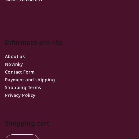
r
Informace pro vás
About us
Novinky
Contact Form
Payment and shipping
Shopping Terms
Privacy Policy
Shopping cart