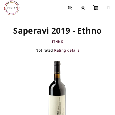
Skip
to
content
Shoppi
Search
Login
Saperavi 2019 - Ethno
cart
ETHNO
The
Not rated
Rating details
average
product
rating
is
0,0
out
of
5
stars.