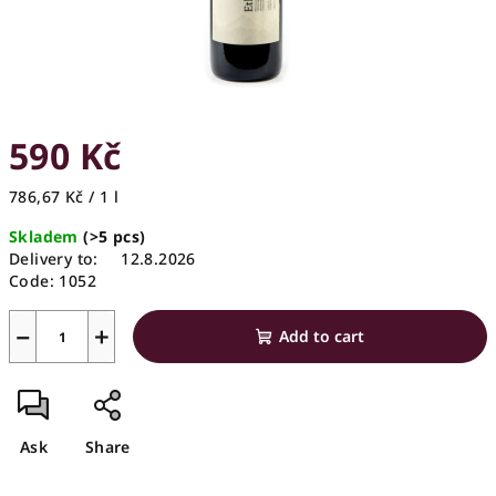
590 Kč
Measure
786,67 Kč / 1 l
price:
Skladem
(>5 pcs)
Delivery to:
12.8.2026
Code:
1052
−
+
Add to cart
Ask
Share