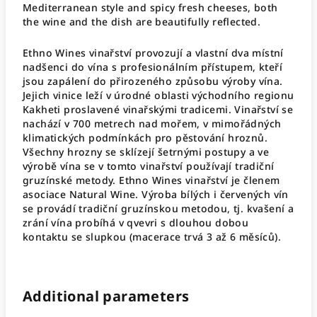
Mediterranean style and spicy fresh cheeses, both
the wine and the dish are beautifully reflected.
Ethno Wines vinařství provozují a vlastní dva místní
nadšenci do vína s profesionálním přístupem, kteří
jsou zapálení do přirozeného způsobu výroby vína.
Jejich vinice leží v úrodné oblasti východního regionu
Kakheti proslavené vinařskými tradicemi. Vinařství se
nachází v 700 metrech nad mořem, v mimořádných
klimatických podmínkách pro pěstování hroznů.
Všechny hrozny se sklízejí šetrnými postupy a ve
výrobě vína se v tomto vinařství používají tradiční
gruzínské metody. Ethno Wines vinařství je členem
asociace Natural Wine. Výroba bílých i červených vín
se provádí tradiční gruzínskou metodou, tj. kvašení a
zrání vína probíhá v qvevri s dlouhou dobou
kontaktu se slupkou (macerace trvá 3 až 6 měsíců).
Additional parameters