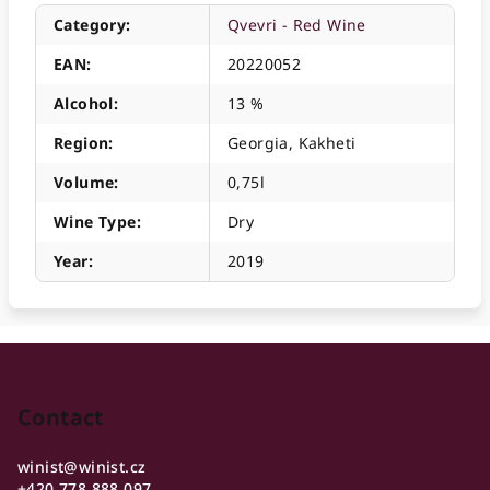
Category
:
Qvevri - Red Wine
EAN
:
20220052
Alcohol
:
13 %
Region
:
Georgia, Kakheti
Volume
:
0,75l
Wine Type
:
Dry
Year
:
2019
F
o
o
Contact
t
winist
@
winist.cz
e
+420 778 888 097