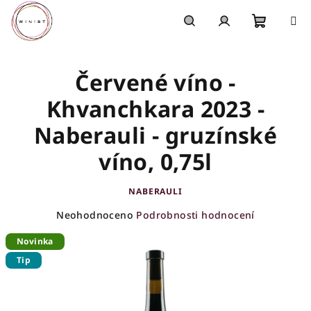
Přejít
na
obsah
Nákupn
Hledat
Přihlášení
Červené víno -
košík
Khvanchkara 2023 -
Naberauli - gruzínské
víno, 0,75l
NABERAULI
Průměrné
Neohodnoceno
Podrobnosti hodnocení
hodnocení
Novinka
produktu
je
Tip
0,0
z
5