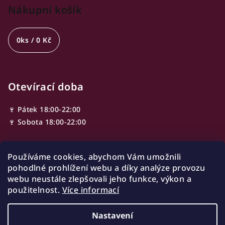
Nákupní košík
0
ks /
0 Kč
Otevírací doba
🍷 Pátek 18:00-22:00
🍷 Sobota 18:00-22:00
Používáme cookies, abychom Vám umožnili
Adresa
pohodlné prohlížení webu a díky analýze provozu
webu neustále zlepšovali jeho funkce, výkon a
Ve Smečkách 603/13,
použitelnost.
Více informací
110 00 Nové Město
Praha, Czech republic
Nastavení