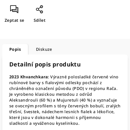
Zeptat se
Sdílet
Popis
Diskuze
Detailní popis produktu
2023 Khvanchkara:
Výrazné polosladké červené víno
rubínové barvy s fialovými odlesky pochází z
chráněného označení původu (PDO) v regionu Rača
.
Je vyrobeno klasickou metodou z odrůd
Aleksandrouli (60 %) a Mujuretuli (40 %) a vyznačuje
se ovocným profilem s tóny červených bobulí, zralých
třešní, švestek, nádechem lesních fialek a lékořice,
které jsou v dokonalé harmonii s příjemnou
sladkostí a vyváženou kyselinkou
.