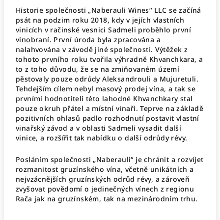
Historie společnosti „Naberauli Wines“ LLC se začíná
psát na podzim roku 2018, kdy v jejích vlastních
vinicích v račinské vesnici Sadmeli proběhlo první
vinobraní. První úroda byla zpracována a
nalahvována v závodě jiné společnosti. Výtěžek z
tohoto prvního roku tvořila výhradně Khvanchkara, a
to z toho důvodu, že se na zmiňovaném území
pěstovaly pouze odrůdy Aleksandrouli a Mujuretuli.
Tehdejším cílem nebyl masový prodej vína, a tak se
prvními hodnotiteli této lahodné Khvanchkary stal
pouze okruh přátel a místní vinaři. Teprve na základě
pozitivních ohlasů padlo rozhodnutí postavit vlastní
vinařský závod a v oblasti Sadmeli vysadit další
vinice, a rozšířit tak nabídku o další odrůdy révy.
Posláním společnosti „Naberauli“ je chránit a rozvíjet
rozmanitost gruzínského vína, včetně unikátních a
nejvzácnějších gruzínských odrůd révy, a zároveň
zvyšovat povědomí o jedinečných vínech z regionu
Rača jak na gruzínském, tak na mezinárodním trhu.