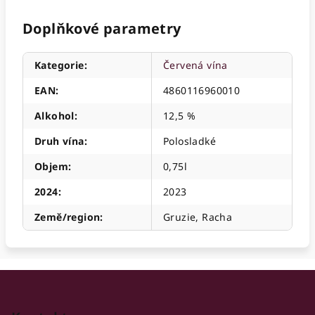
Doplňkové parametry
Kategorie
:
Červená vína
EAN
:
4860116960010
Alkohol
:
12,5 %
Druh vína
:
Polosladké
Objem
:
0,75l
2024
:
2023
Země/region
:
Gruzie, Racha
Z
á