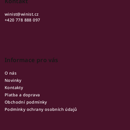
p
Kontakt
a
winist
@
winist.cz
t
+420 778 888 097
í
Informace pro vás
O nás
Novinky
Kontakty
Platba a doprava
Obchodní podmínky
Podmínky ochrany osobních údajů