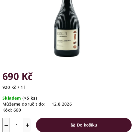
hvězdiček.
690 Kč
Měrná
920 Kč / 1 l
cena:
Skladem
(>5 ks)
Můžeme doručit do:
12.8.2026
Kód:
660
−
+
Do košíku